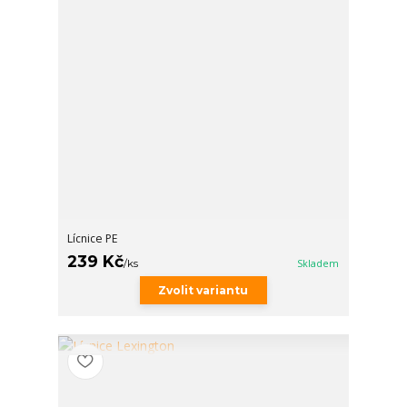
Lícnice PE
239 Kč
/
ks
Skladem
Zvolit variantu