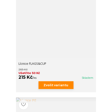
Lícnice FLAGS&CUP
265 Kč
Ušetříte 50 Kč
215 Kč
/
ks
Skladem
Zvolit variantu