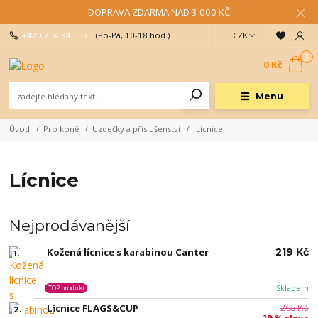
DOPRAVA ZDARMA NAD 3 000 KČ
+420 734 845 393
(Po-Pá, 10-18 hod.)
CZK
0
0 Kč
Menu
Úvod
Pro koně
Uzdečky a příslušenství
Lícnice
Lícnice
Nejprodávanější
Kožená lícnice s karabinou Canter
219 Kč
1.
Skladem
TOP produkt
Lícnice FLAGS&CUP
265 Kč
2.
19 % sleva