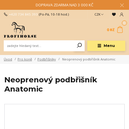
DOPRAVA ZDARMA NAD 3 000 KČ
+420 734 845 393
(Po-Pá, 10-18 hod.)
CZK
0
0 Kč
Menu
Úvod
Pro koně
Podbřišníky
Neoprenový podbřišník Anatomic
Neoprenový podbřišník
Anatomic