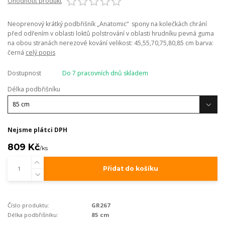
Ohodnotit produkt
Neoprenový krátký podbřišník „Anatomic“ spony na kolečkách chrání
před odřením v oblasti loktů polstrování v oblasti hrudníku pevná guma
na obou stranách nerezové kování velikost: 45,55,70,75,80,85 cm barva:
černá
celý popis
Dostupnost
Do 7 pracovních dnů skladem
Délka podbřišníku
Nejsme plátci DPH
809 Kč
/
ks
Přidat do košíku
Číslo produktu:
GR267
Délka podbřišníku:
85 cm