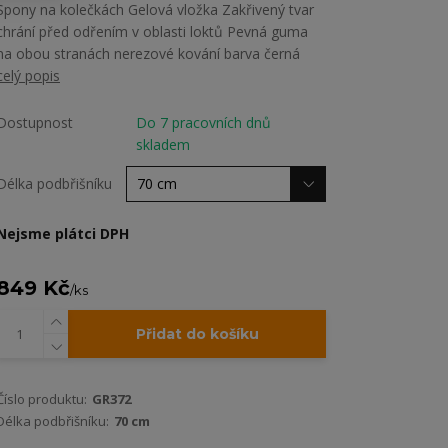
Spony na kolečkách Gelová vložka Zakřivený tvar
chrání před odřením v oblasti loktů Pevná guma
na obou stranách nerezové kování barva černá
celý popis
Dostupnost
Do 7 pracovních dnů
skladem
Délka podbřišníku
Nejsme plátci DPH
849 Kč
/
ks
Přidat do košíku
Číslo produktu:
GR372
Délka podbřišníku:
70 cm