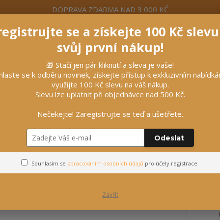
DOPRAVA ZDARMA NAD 3 000 KČ
egistrujte se a získejte 100 Kč slev
formace
Více
Nevíte si rady? Zavolejte.
+420 7
svůj první nákup!
🎁 Stačí jen pár kliknutí a sleva je vaše!
Hleda
hlaste se k odběru novinek, získejte přístup k exkluzivním nabídk
využijte 100 Kč slevu na váš nákup.
Slevu lze uplatnit při objednávce nad 500 Kč.
líčky
Vybavení stájí
Vozatajství
Nečekejte! Zaregistrujte se teď a ušetřete.
Odeslat
 "Soft"
Souhlasím se
zpracováním osobních údajů
pro účely registrace.
Zavřít