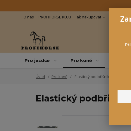
Zar
O nás
PROFIHORSE KLUB
Jak nakupovat
Důležité in
Při
Pro jezdce
Pro koně
Pro maz
Úvod
Pro koně
Elastický podbřišník "Soft"
Elastický podbřišník