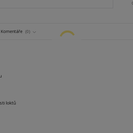
Komentáře
0
u
ti loktů