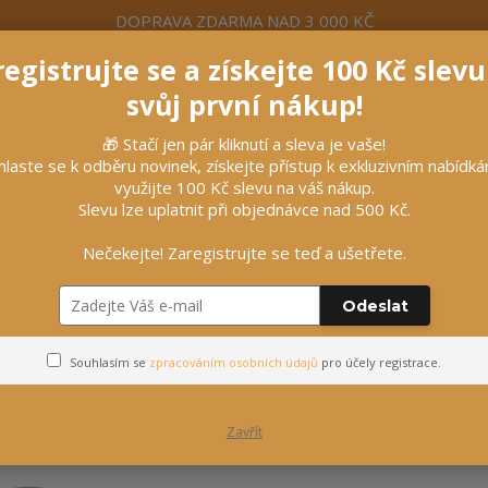
DOPRAVA ZDARMA NAD 3 000 KČ
egistrujte se a získejte 100 Kč slev
formace
Více
Nevíte si rady? Zavolejte.
+420 7
svůj první nákup!
🎁 Stačí jen pár kliknutí a sleva je vaše!
Hleda
hlaste se k odběru novinek, získejte přístup k exkluzivním nabídk
využijte 100 Kč slevu na váš nákup.
Slevu lze uplatnit při objednávce nad 500 Kč.
líčky
Vybavení stájí
Vozatajství
Nečekejte! Zaregistrujte se teď a ušetřete.
opyta
Pro suchá a popraskaná kopyta
Odeslat
Pro suchá a popraskaná kopy
Souhlasím se
zpracováním osobních údajů
pro účely registrace.
Zavřít
Nejprodávanější