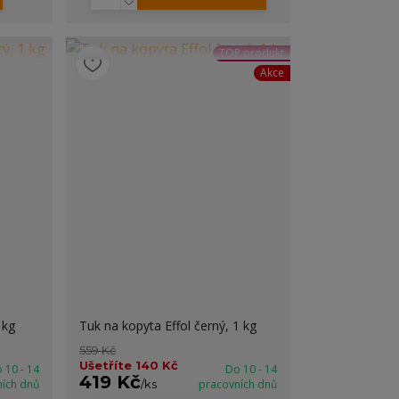
TOP produkt
Akce
 kg
Tuk na kopyta Effol černý, 1 kg
559 Kč
Ušetříte 140 Kč
 10 - 14
Do 10 - 14
419 Kč
ních dnů
/
ks
pracovních dnů