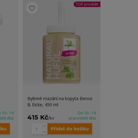
TOP produkt
Bylinné mazání na kopyta Bense
& Eicke, 450 ml
 10 - 14
Do 10 - 14
415 Kč
ních dnů
/
ks
pracovních dnů
íku
Přidat do košíku