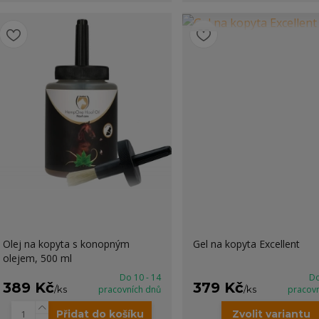
Olej na kopyta s konopným
Gel na kopyta Excellent
olejem, 500 ml
Do 10 - 14
Do
389 Kč
379 Kč
/
ks
pracovních dnů
/
ks
pracov
Přidat do košíku
Zvolit variantu