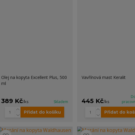
Olej na kopyta Excellent Plus, 500
Vavřínová mast Keralit
ml
Do
389 Kč
445 Kč
/
ks
Skladem
/
ks
pracov
Přidat do košíku
Přidat do koš