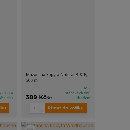
Mazání na kopyta Natural B & E,
500 ml
Do 3
 10 - 14
pracovních dnů
389 Kč
ních dnů
/
ks
skladem
íku
Přidat do košíku