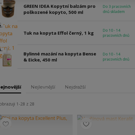
.
GREEN IDEA Kopytní balzám pro
Do 3 pracovních
poškozené kopyto, 500 ml
dnů skladem
2.
Do 10 - 14
Tuk na kopyta Effol černý, 1 kg
pracovních dnů
3.
Bylinné mazání na kopyta Bense
Do 10 - 14
& Eicke, 450 ml
pracovních dnů
ejnovější
Nejlevnější
Nejdražší
obrazuji 1-28 z 28