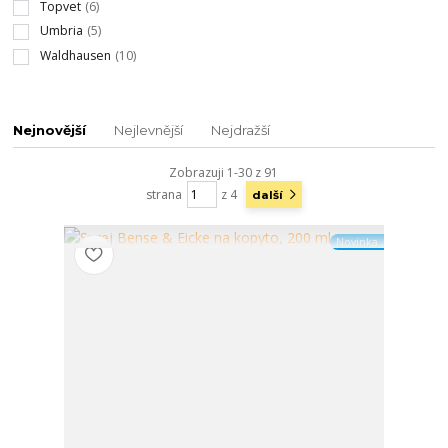
Topvet
(6)
Umbria
(5)
Waldhausen
(10)
Nejnovější
Nejlevnější
Nejdražší
Zobrazuji 1-30 z 91
strana
z 4
další
Novinka