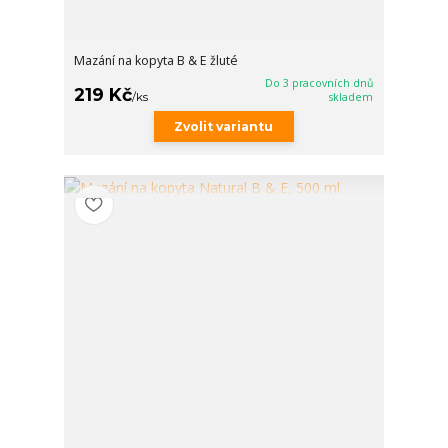
Mazání na kopyta B & E žluté
Do 3 pracovních dnů
219 Kč
/
ks
skladem
Zvolit variantu