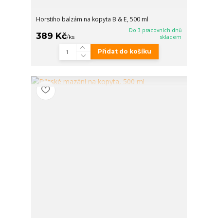
Horstiho balzám na kopyta B & E, 500 ml
Do 3 pracovních dnů
389 Kč
/
ks
skladem
Přidat do košíku