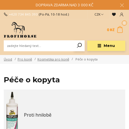
DOPRAVA ZDARMA NAD 3 000 KČ
+420 734 845 393
(Po-Pá, 10-18 hod.)
CZK
0
0 Kč
Menu
Úvod
Pro koně
Kosmetika pro koně
Péče o kopyta
Péče o kopyta
Proti hnilobě