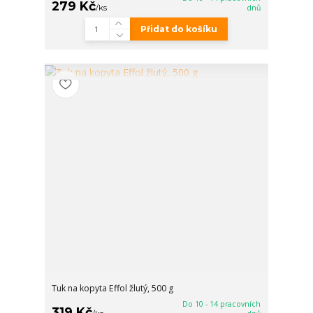
279 Kč
/
ks
dnů
Přidat do košíku
Tuk na kopyta Effol žlutý, 500 g
Do 10 - 14 pracovních
319 Kč