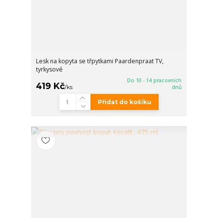
Lesk na kopyta se třpytkami Paardenpraat TV,
tyrkysové
Do 10 - 14 pracovních
419 Kč
/
ks
dnů
Přidat do košíku