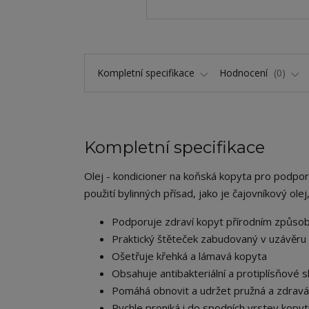
Kompletní specifikace
Hodnocení
0
Kompletní specifikace
Olej - kondicioner na koňská kopyta pro podporu
použití bylinných přísad, jako je čajovníkový olej
Podporuje zdraví kopyt přírodním způso
Praktický štěteček zabudovaný v uzávěru oba
Ošetřuje křehká a lámavá kopyta
Obsahuje antibakteriální a protiplísňové s
Pomáhá obnovit a udržet pružná a zdravá
Rychle proniká i do spodních vrstev kopyt