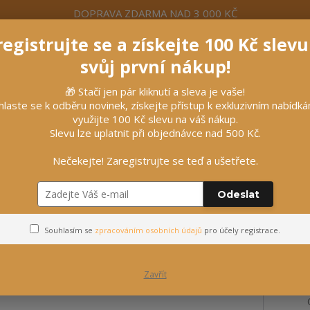
DOPRAVA ZDARMA NAD 3 000 KČ
egistrujte se a získejte 100 Kč slev
formace
Více
Nevíte si rady? Zavolejte.
+420 7
svůj první nákup!
🎁 Stačí jen pár kliknutí a sleva je vaše!
Hleda
hlaste se k odběru novinek, získejte přístup k exkluzivním nabídk
využijte 100 Kč slevu na váš nákup.
Slevu lze uplatnit při objednávce nad 500 Kč.
líčky
Vybavení stájí
Vozatajství
Nečekejte! Zaregistrujte se teď a ušetřete.
ner na kopyta se štětcem, 444m
Odeslat
ní kondicioner na kopyta se
Souhlasím se
zpracováním osobních údajů
pro účely registrace.
Zavřít