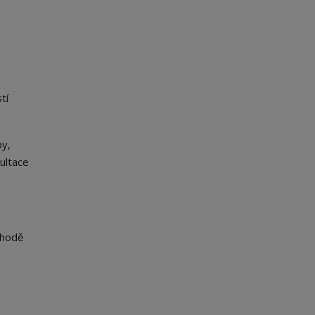
tí
by,
ultace
shodě