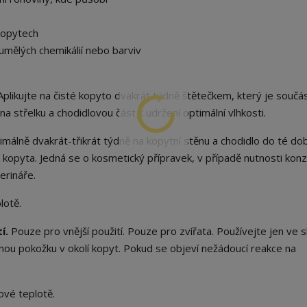
kopytech
mělých chemikálií nebo barviv
plikujte na čisté kopyto dvakrát týdně štětečkem, který je součás
 na střelku a chodidlovou část k udržení optimální vlhkosti.
imálně dvakrát-třikrát týdně na kopytní stěnu a chodidlo do té do
 kopyta. Jedná se o kosmetický přípravek, v případě nutnosti konz
erináře.
lotě.
í.
Pouze pro vnější použití. Pouze pro zvířata. Používejte jen ve 
ou pokožku v okolí kopyt. Pokud se objeví nežádoucí reakce na
ové teplotě.