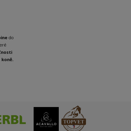
ine
do
teré
čnosti
 koně.