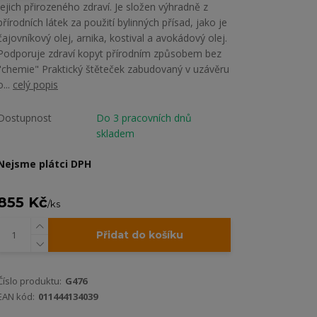
jejich přirozeného zdraví. Je složen výhradně z
přírodních látek za použití bylinných přísad, jako je
čajovníkový olej, arnika, kostival a avokádový olej.
Podporuje zdraví kopyt přírodním způsobem bez
"chemie" Praktický štěteček zabudovaný v uzávěru
o...
celý popis
Dostupnost
Do 3 pracovních dnů
skladem
Nejsme plátci DPH
855 Kč
/
ks
Přidat do košíku
Číslo produktu:
G476
EAN kód:
011444134039