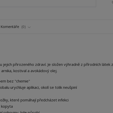
Komentáře
0
 jejich přirozeného zdraví. Je složen výhradně z přírodních látek 
, arnika, kostival a avokádový olej.
bem bez "chemie"
lu urychluje aplikaci, okolí se tolik neušpiní
ložky, které pomáhají předcházet infekci
 kopyta
ní rohoviny, kde působí