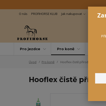
Zar
O nás
PROFIHORSE KLUB
Jak nakupovat
Důležité in
Při
Pro jezdce
Pro koně
Pro maz
Úvod
Pro koně
Hooflex čistě přírodní kondicio
Hooflex čistě přírod