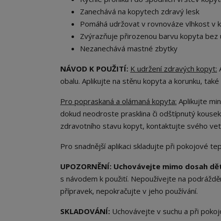
Zanechává na kopytech zdravý lesk
Pomáhá udržovat v rovnováze vlhkost v 
Zvýrazňuje přirozenou barvu kopyta bez u
Nezanechává mastné zbytky
NÁVOD K POUŽITÍ:
K udržení zdravých kopyt:
A
obalu. Aplikujte na stěnu kopyta a korunku, také
Pro popraskaná a olámaná kopyta:
Aplikujte min
dokud neodroste prasklina či odštípnutý kousek
zdravotního stavu kopyt, kontaktujte svého vet
Pro snadnější aplikaci skladujte při pokojové tep
UPOZORNĚNÍ:
Uchovávejte mimo dosah dět
s návodem k použití. Nepoužívejte na podrážděn
přípravek, nepokračujte v jeho používání.
SKLADOVÁNÍ:
Uchovávejte v suchu a při pokoj