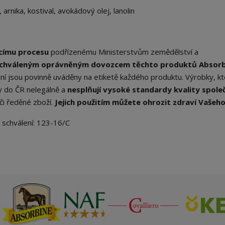
, arnika, kostival, avokádový olej, lanolin
acímu procesu
podřízenému Ministerstvům zemědělství a
schváleným oprávněným dovozcem těchto produktů Absorb
ení jsou povinně uváděny na etiketě každého produktu. Výrobky, k
y do ČR nelegálně a
nesplňují vysoké standardy kvality spole
 či ředěné zboží.
Jejich použitím můžete ohrozit zdraví Vašeho
 schválení: 123-16/C