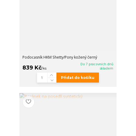
Podocasník HKM Shetty/Pony kožený černý
Do 7 pracovních dnů
839 Kč
/
ks
skladem
Přidat do košíku