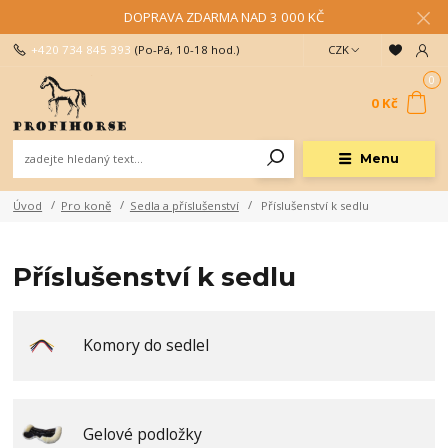
DOPRAVA ZDARMA NAD 3 000 KČ
+420 734 845 393
(Po-Pá, 10-18 hod.)
CZK
0
0 Kč
Menu
Úvod
Pro koně
Sedla a příslušenství
Příslušenství k sedlu
Příslušenství k sedlu
Komory do sedlel
Gelové podložky