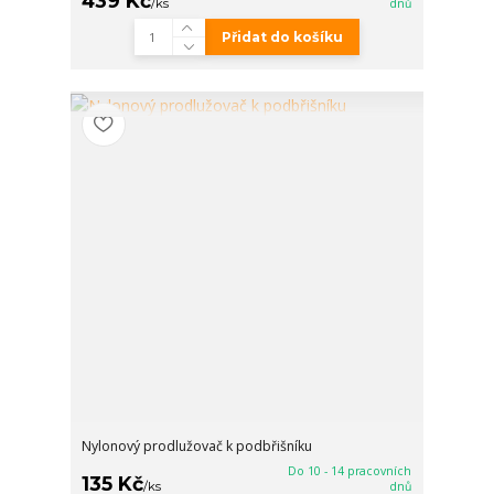
439 Kč
/
ks
dnů
Přidat do košíku
Nylonový prodlužovač k podbřišníku
Do 10 - 14 pracovních
135 Kč
/
ks
dnů