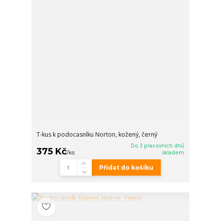
T-kus k podocasníku Norton, kožený, černý
Do 3 pracovních dnů
375 Kč
/
ks
skladem
Přidat do košíku