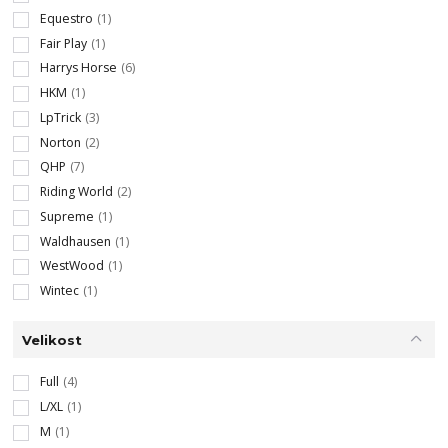
Equestro
(1)
Fair Play
(1)
Harrys Horse
(6)
HKM
(1)
LpTrick
(3)
Norton
(2)
QHP
(7)
Riding World
(2)
Supreme
(1)
Waldhausen
(1)
WestWood
(1)
Wintec
(1)
Velikost
Full
(4)
L/XL
(1)
M
(1)