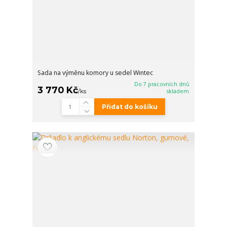
Sada na výměnu komory u sedel Wintec
Do 7 pracovních dnů
3 770 Kč
/
ks
skladem
Přidat do košíku