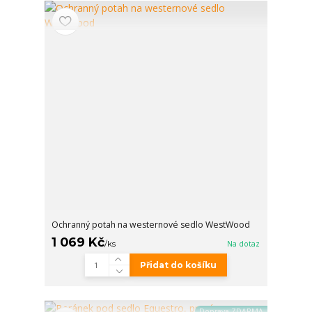
Ochranný potah na westernové sedlo WestWood
1 069 Kč
/
ks
Na dotaz
Přidat do košíku
Doprava ZDARMA