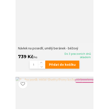
Návlek na posedlí, umělý beránek - béžový
Do 3 pracovních dnů
739 Kč
/
ks
skladem
Přidat do košíku
TOP produkt