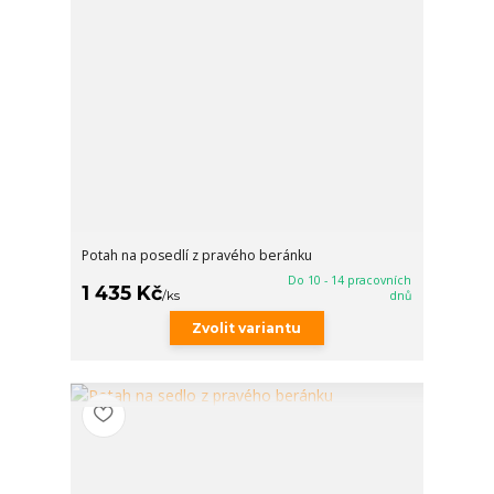
Potah na posedlí z pravého beránku
Do 10 - 14 pracovních
1 435 Kč
/
ks
dnů
Zvolit variantu