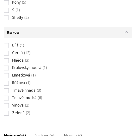
Pony
(5)
S
(1)
Shetty
(2)
Barva
Bílá
(1)
Černá
(12)
Hnědá
(3)
Královsky modrá
(1)
Limetková
(1)
Růžová
(1)
Tmavě hnědá
(3)
Tmavě modrá
(6)
Vínová
(2)
Zelená
(2)
Nejnovější
Nejlevnější
Nejdražší