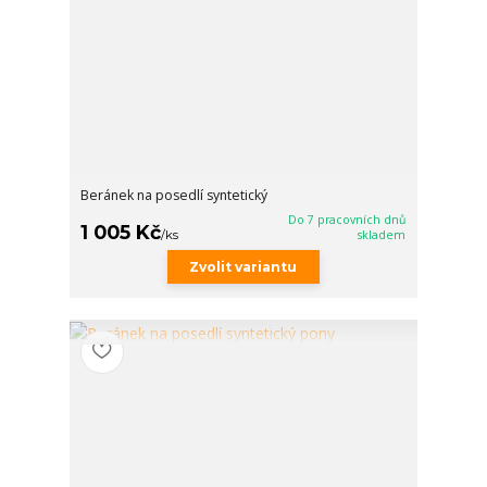
Beránek na posedlí syntetický
Do 7 pracovních dnů
1 005 Kč
/
ks
skladem
Zvolit variantu