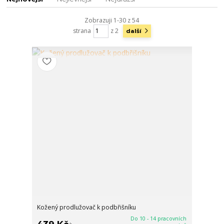
Zobrazuji 1-30 z 54
strana
z 2
další
Kožený prodlužovač k podbřišníku
Do 10 - 14 pracovních