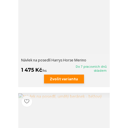
Návlek na posedlí Harrys Horse Merino
Do 7 pracovních dnů
1 475 Kč
/
ks
skladem
Zvolit variantu