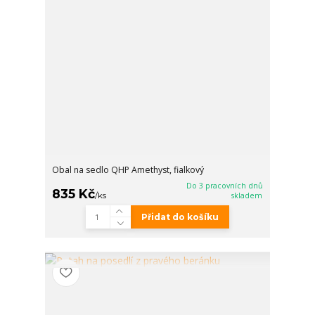
Obal na sedlo QHP Amethyst, fialkový
Do 3 pracovních dnů
835 Kč
/
ks
skladem
Přidat do košíku