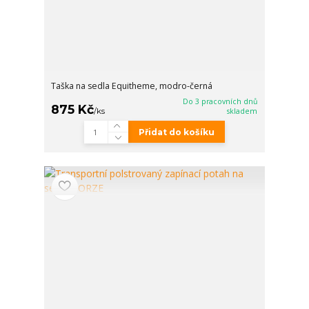
Taška na sedla Equitheme, modro-černá
Do 3 pracovních dnů
875 Kč
/
ks
skladem
Přidat do košíku