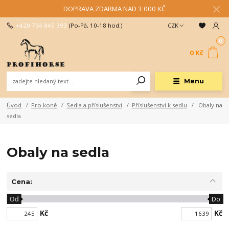
DOPRAVA ZDARMA NAD 3 000 KČ
+420 734 845 393
(Po-Pá, 10-18 hod.)
CZK
0
0 Kč
Menu
Úvod
Pro koně
Sedla a příslušenství
Příslušenství k sedlu
Obaly na
sedla
Obaly na sedla
Cena:
Od
Do
Kč
Kč