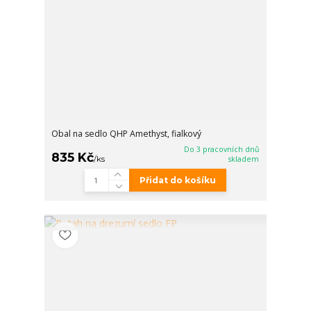
Obal na sedlo QHP Amethyst, fialkový
Do 3 pracovních dnů
835 Kč
/
ks
skladem
Přidat do košíku