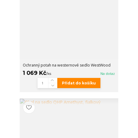
Ochranný potah na westernové sedlo WestWood
1 069 Kč
/
ks
Na dotaz
Přidat do košíku