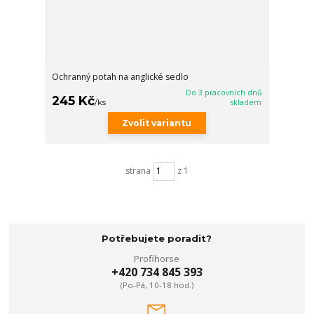
Ochranný potah na anglické sedlo
Do 3 pracovních dnů
245 Kč
/
ks
skladem
Zvolit variantu
strana
z 1
Potřebujete poradit?
Profihorse
+420 734 845 393
(Po-Pá, 10-18 hod.)