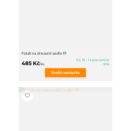
Potah na drezurní sedlo FP
Do 10 - 14 pracovních
485 Kč
/
ks
dnů
Zvolit variantu