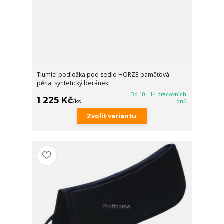
Tlumící podložka pod sedlo HORZE paměťová
pěna, syntetický beránek
Do 10 - 14 pracovních
1 225 Kč
/
ks
dnů
Zvolit variantu