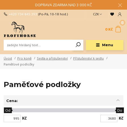
DOPRAVA ZDARMA NAD 3 000 KČ
+420 734 845 393
(Po-Pá, 10-18 hod.)
CZK
0
0 Kč
Menu
Úvod
Pro koně
Sedla a příslušenství
Příslušenství k sedlu
Paměťové podložky
Paměťové podložky
Cena:
Od
Do
Kč
Kč