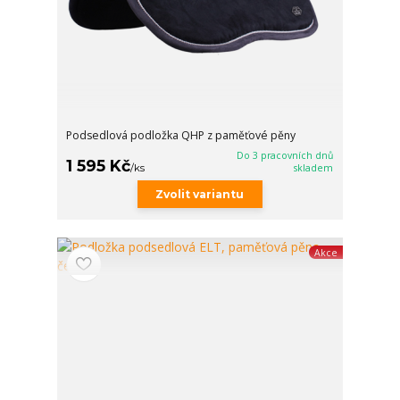
Podsedlová podložka QHP z paměťové pěny
Do 3 pracovních dnů
1 595 Kč
/
ks
skladem
Zvolit variantu
Akce