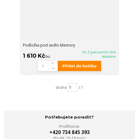
Podložka pod sedlo Memory
Do 3 pracovních dnů
1 610 Kč
/
ks
skladem
Přidat do košíku
strana
z 1
Potřebujete poradit?
Profihorse
+420 734 845 393
(Po-Pá, 10-18 hod.)