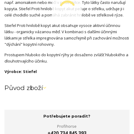
např. amoniakem nebo močí v podestýlce. Tyto látky často narušují
kopyta. Stiefel Proti hnilobě kopyt akut pečuje o střelku, udržuje ji i
celé chodidlo suché a pomáhá zabránit hnilobě ve střelkové rýze.
Stiefel Proti hnilobě kopyt akut obsahuje vysoce aktivní účinnou
látku - organicky vázanou měď. V kombinaci s dalšími účinnými
látkami je střelka impregnována samozřejmě při zachování možnosti
"dýchání" kopytní rohoviny.
Prostupem hluboko do kopytní rýhy je dosaženo zvlášť hlubokého a
dlouhotrvajícího účinku.
Výrobce: Stiefel
Původ zboží
Potřebujete poradit?
Profihorse
+420 734 845 393