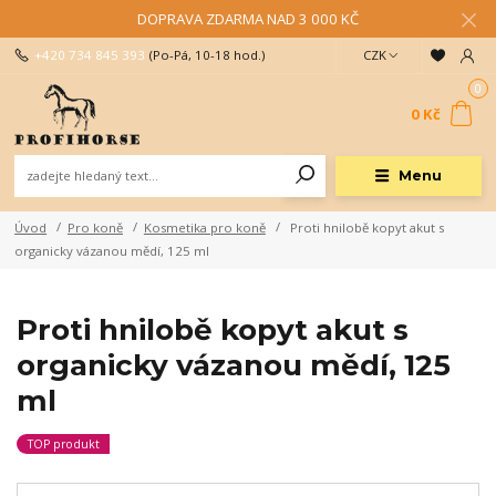
DOPRAVA ZDARMA NAD 3 000 KČ
+420 734 845 393
(Po-Pá, 10-18 hod.)
CZK
0
0 Kč
Menu
Úvod
Pro koně
Kosmetika pro koně
Proti hnilobě kopyt akut s
organicky vázanou mědí, 125 ml
Proti hnilobě kopyt akut s
organicky vázanou mědí, 125
ml
TOP produkt