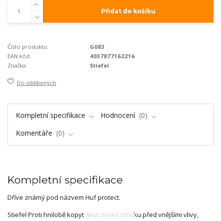
Přidat do košíku
Číslo produktu:
G083
EAN kód:
4037877162216
Značka:
Stiefel
Do oblíbených
Kompletní specifikace
Hodnocení
0
Komentáře
0
Kompletní specifikace
Dříve známý pod názvem Huf protect.
Stiefel Proti hnilobě kopyt akut chrání střelku před vnějšími vlivy,