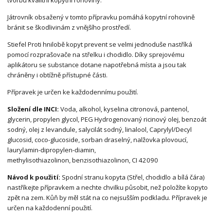
tvorbu kvalitní kopytní rohoviny.
Játrovník obsažený v tomto přípravku pomáhá kopytní rohovině
bránit se škodlivinám z vnějšího prostředí.
Stiefel Proti hnilobě kopyt prevent se velmi jednoduše nastříká
pomocí rozprašovače na střelku i chodidlo. Díky sprejovému
aplikátoru se substance dotane napotřebná místa a jsou tak
chráněny i obtížně přístupné části.
Přípravek je určen ke každodennímu použití.
Složení dle INCI:
Voda, alkohol, kyselina citronová, pantenol,
glycerin, propylen glycol, PEG Hydrogenovaný ricinový olej, benzoát
sodný, olej z levandule, salycilát sodný, linalool, Caprylyl/Decyl
glucosid, coco-glucoside, sorban draselný, nalžovka plovoucí,
laurylamin-dipropylen-diamin,
methylisothiazolinon, benzisothiazolinon, CI 42090
Návod k použití:
Spodní stranu kopyta (Střel, chodidlo a bílá čára)
nastříkejte přípravkem a nechte chvilku působit, než položíte kopyto
zpět na zem. Kůň by měl stát na co nejsušším podkladu. Přípravek je
určen na každodenní použití.