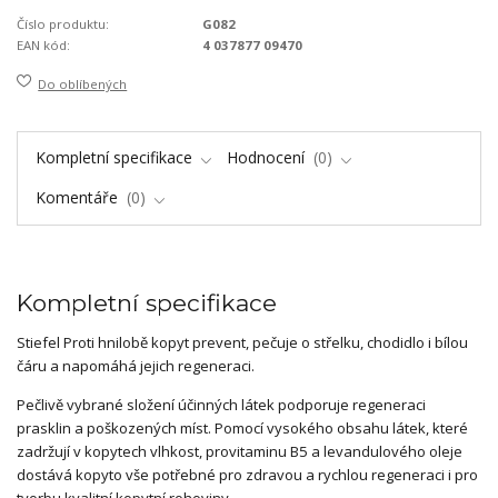
Číslo produktu:
G082
EAN kód:
4 037877 09470
Do oblíbených
Kompletní specifikace
Hodnocení
0
Komentáře
0
Kompletní specifikace
Stiefel Proti hnilobě kopyt prevent, pečuje o střelku, chodidlo i bílou
čáru a napomáhá jejich regeneraci.
Pečlivě vybrané složení účinných látek podporuje regeneraci
prasklin a poškozených míst. Pomocí vysokého obsahu látek, které
zadržují v kopytech vlhkost, provitaminu B5 a levandulového oleje
dostává kopyto vše potřebné pro zdravou a rychlou regeneraci i pro