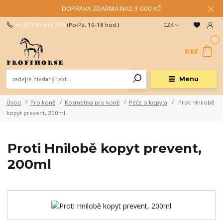
DOPRAVA ZDARMA NAD 3 000 KČ
+420 734 845 393
(Po-Pá, 10-18 hod.)
CZK
0
0 Kč
Menu
Úvod
Pro koně
Kosmetika pro koně
Péče o kopyta
Proti Hnilobě
kopyt prevent, 200ml
Proti Hnilobě kopyt prevent,
200ml