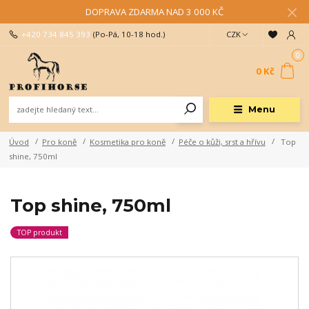
DOPRAVA ZDARMA NAD 3 000 KČ
+420 734 845 393
(Po-Pá, 10-18 hod.)
CZK
0
0 Kč
Menu
Úvod
Pro koně
Kosmetika pro koně
Péče o kůži, srst a hřívu
Top
shine, 750ml
Top shine, 750ml
TOP produkt