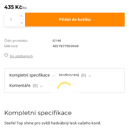
435 Kč
/
ks
Přidat do košíku
Číslo produktu:
G146
EAN kód:
4037877050049
Do oblíbených
Kompletní specifikace
Hodnocení
0
Komentáře
0
Kompletní specifikace
Stiefel Top shine pro svěží hedvábný lesk vašeho koně.