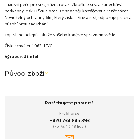
Luxusní péče pro srst, hřívu a ocas. Zkrášluje srst a zanechává
hedvábný lesk. Hřívu a ocas lze snadněji kartáčovat a rozčesávat.
Neviditelný ochranný film, který získají žíně a srst, odpuzuje prach a
působí proti zacuchání.
Top Shine nelepí a ukáže Vašeho koně ve správném světle.
Číslo schválení: 063-17/C
Výrobce: Stiefel
Původ zboží
Potřebujete poradit?
Profihorse
+420 734 845 393
(Po-Pá, 10-18 hod.)