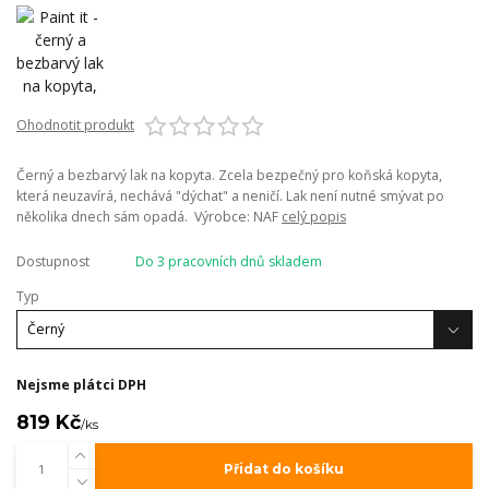
Ohodnotit produkt
Černý a bezbarvý lak na kopyta. Zcela bezpečný pro koňská kopyta,
která neuzavírá, nechává "dýchat" a neničí. Lak není nutné smývat po
několika dnech sám opadá. Výrobce: NAF
celý popis
Dostupnost
Do 3 pracovních dnů skladem
Typ
Nejsme plátci DPH
819 Kč
/
ks
Přidat do košíku