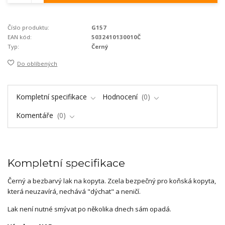
Číslo produktu:
G157
EAN kód:
5032410130010Č
Typ:
Černý
Do oblíbených
Kompletní specifikace
Hodnocení
0
Komentáře
0
Kompletní specifikace
Černý a bezbarvý lak na kopyta. Zcela bezpečný pro koňská kopyta,
která neuzavírá, nechává "dýchat" a neničí.
Lak není nutné smývat po několika dnech sám opadá.