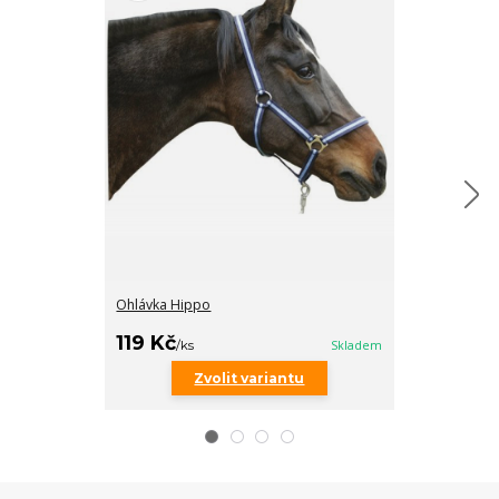
Ohlávka Hippo
Ohlávka Musta
119 Kč
299 Kč
/
ks
Skladem
/
ks
Zvolit variantu
Zv