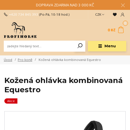
DOPRAVA ZDARMA NAD 3 000 KČ
+420 734 845 393
(Po-Pá, 10-18 hod.)
CZK
0
0 Kč
Menu
Úvod
Pro koně
Kožená ohlávka kombinovaná Equestro
Kožená ohlávka kombinovaná
Equestro
Akce