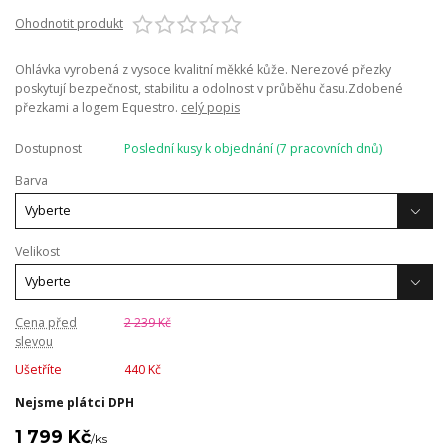
Ohodnotit produkt
Ohlávka vyrobená z vysoce kvalitní měkké kůže. Nerezové přezky
poskytují bezpečnost, stabilitu a odolnost v průběhu času.Zdobené
přezkami a logem Equestro.
celý popis
Dostupnost
Poslední kusy k objednání (7 pracovních dnů)
Barva
Velikost
Cena před
2 239 Kč
slevou
Ušetříte
440 Kč
Nejsme plátci DPH
1 799 Kč
/
ks