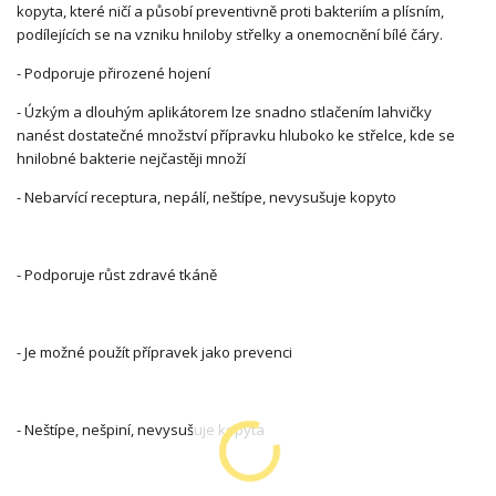
kopyta, které ničí a působí preventivně proti bakteriím a plísním,
podílejících se na vzniku hniloby střelky a onemocnění bílé čáry.
- Podporuje přirozené hojení
- Úzkým a dlouhým aplikátorem lze snadno stlačením lahvičky
nanést dostatečné množství přípravku hluboko ke střelce, kde se
hnilobné bakterie nejčastěji množí
- Nebarvící receptura, nepálí, neštípe, nevysušuje kopyto
- Podporuje růst zdravé tkáně
- Je možné použít přípravek jako prevenci
- Neštípe, nešpiní, nevysušuje kopyta