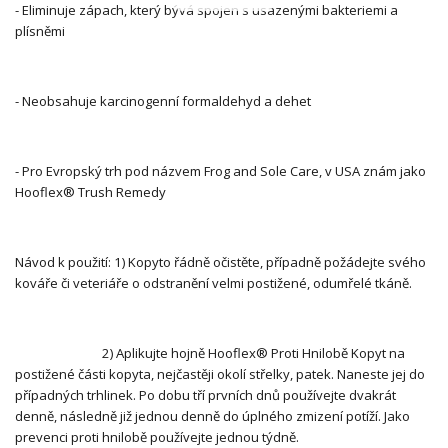
- Eliminuje zápach, který bývá spojen s usazenými bakteriemi a
plísněmi
- Neobsahuje karcinogenní formaldehyd a dehet
- Pro Evropský trh pod názvem Frog and Sole Care, v USA znám jako
Hooflex® Trush Remedy
Návod k použití: 1) Kopyto řádně očistěte, případně požádejte svého
kováře či veteriáře o odstranění velmi postižené, odumřelé tkáně.
2) Aplikujte hojně Hooflex® Proti Hnilobě Kopyt na
postižené části kopyta, nejčastěji okolí střelky, patek. Naneste jej do
případných trhlinek. Po dobu tří prvních dnů používejte dvakrát
denně, následně již jednou denně do úplného zmizení potíží. Jako
prevenci proti hnilobě používejte jednou týdně.