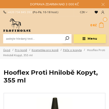
DOPRAVA ZDARMA NAD 3 000 KČ
+420 734 845 393
(Po-Pá, 10-18 hod.)
CZK
0
0 Kč
Menu
Úvod
Pro koně
Kosmetika pro koně
Péče o kopyta
Hooflex Proti
Hnilobě Kopyt, 355 ml
Hooflex Proti Hnilobě Kopyt,
355 ml