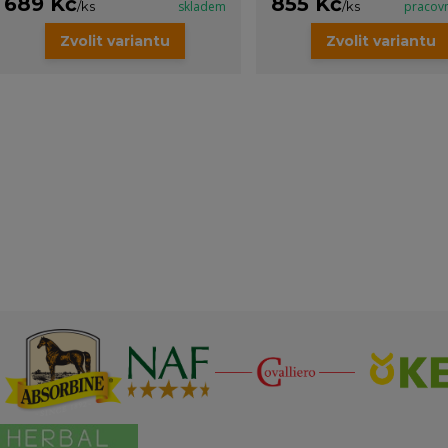
689 Kč
855 Kč
/
ks
skladem
/
ks
pracov
Zvolit variantu
Zvolit variantu