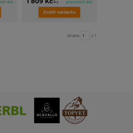
1 809 Kč
ních dnů
/
ks
pracovních dnů
Zvolit variantu
strana
z 1