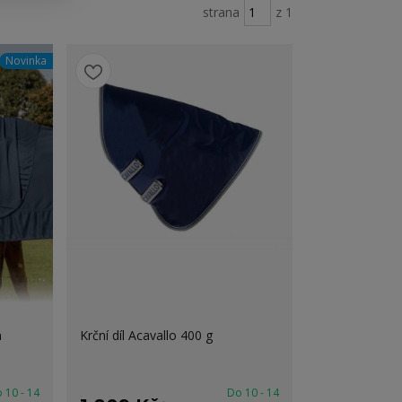
strana
z 1
Novinka
n
Krční díl Acavallo 400 g
 10 - 14
Do 10 - 14