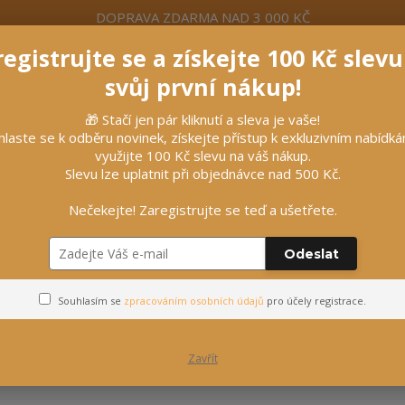
DOPRAVA ZDARMA NAD 3 000 KČ
egistrujte se a získejte 100 Kč slev
formace
Více
Nevíte si rady? Zavolejte.
+420 7
svůj první nákup!
🎁 Stačí jen pár kliknutí a sleva je vaše!
Hleda
hlaste se k odběru novinek, získejte přístup k exkluzivním nabídk
využijte 100 Kč slevu na váš nákup.
Slevu lze uplatnit při objednávce nad 500 Kč.
líčky
Vybavení stájí
Vozatajství
Nečekejte! Zaregistrujte se teď a ušetřete.
dekám
Odeslat
Krční díly k dekám
Souhlasím se
zpracováním osobních údajů
pro účely registrace.
Zavřít
ejnovější
Nejlevnější
Nejdražší