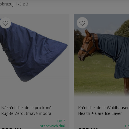
obrazuji 1-3 z 3
Nákrční díl k dece pro koně
Krční díl k dece Waldhause
RugBe Zero, tmavě modrá
Health + Care Ice Layer
Do 7
pracovních dnů
Do