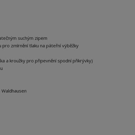
odatečným suchým zipem
 pro zmírnění tlaku na páteřní výběžky
čka a kroužky pro připevnění spodní přikrývky)
bu
em Waldhausen