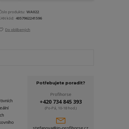
Číslo produktu:
WA022
EAN kód:
4057962241596
Do oblíbených
Potřebujete poradit?
Profihorse
tivních
+420 734 845 393
eální
(Po-Pá, 10-18 hod.)
ch
kovního
stefanova@jp-profihorse.cz