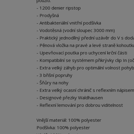
použití.
- 1200 denier ripstop
- Prodyšná
- Antibakteriální vnitřní podšívka
- Vodotěsná (vodní sloupec 3000 mm)
- Praktický jednodílný přední uzávěr do V s d
- Pěnová vložka na pravé a levé straně kohoutku
- Upevňovací poutka pro uchycení krční části
- Kompatibilní se systémem přikrývky clip In (o
- Extra velký záhyb pro optimální volnost pohy
- 3 břišní popruhy
- Šňůry na nohy
- Extra velký ocasní chránič s reflexním nápis
- Designové přezky Waldhausen
- Reflexní lemování pro dobrou viditelnost
Vnější materiál: 100% polyester
Podšívka: 100% polyester