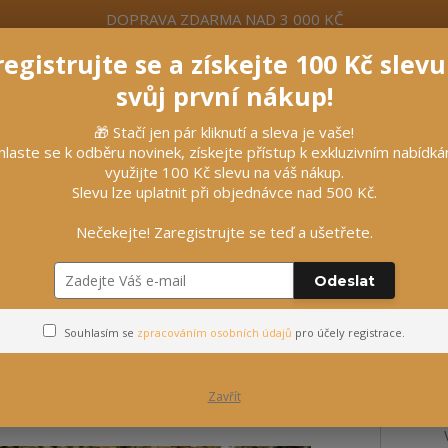
DOPRAVA ZDARMA NAD 3 000 KČ
egistrujte se a získejte 100 Kč slev
formace
Více
Nevíte si rady? Zavolejte.
+420 7
svůj první nákup!
🎁 Stačí jen pár kliknutí a sleva je vaše!
Hleda
hlaste se k odběru novinek, získejte přístup k exkluzivním nabídk
využijte 100 Kč slevu na váš nákup.
Slevu lze uplatnit při objednávce nad 500 Kč.
líčky
Vybavení stájí
Vozatajství
Nečekejte! Zaregistrujte se teď a ušetřete.
ausen
Odeslat
NDIC Waldhausen
Souhlasím se
zpracováním osobních údajů
pro účely registrace.
Zavřít