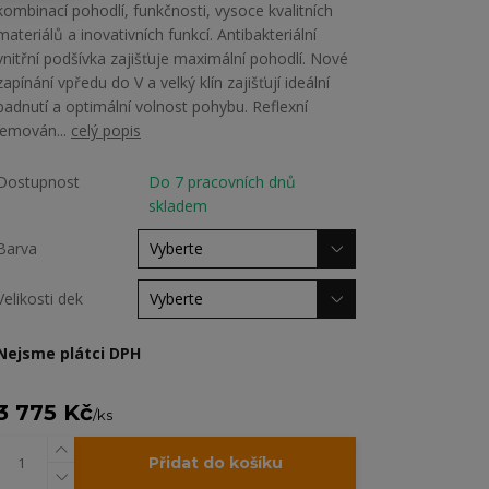
kombinací pohodlí, funkčnosti, vysoce kvalitních
materiálů a inovativních funkcí. Antibakteriální
vnitřní podšívka zajišťuje maximální pohodlí. Nové
zapínání vpředu do V a velký klín zajišťují ideální
padnutí a optimální volnost pohybu. Reflexní
lemován...
celý popis
Dostupnost
Do 7 pracovních dnů
skladem
Barva
Velikosti dek
Nejsme plátci DPH
3 775 Kč
/
ks
Přidat do košíku