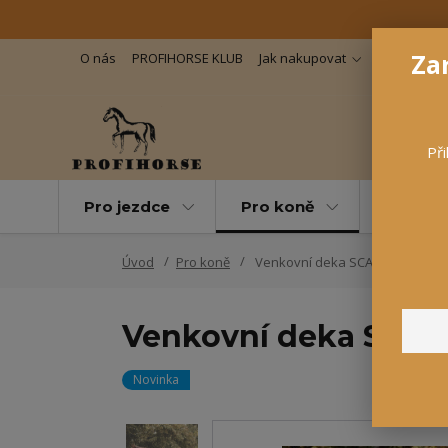
Zar
O nás
PROFIHORSE KLUB
Jak nakupovat
Důležité in
Při
Pro jezdce
Pro koně
Pro maz
Úvod
Pro koně
Venkovní deka SCANDIC Waldh
Venkovní deka SCA
Novinka