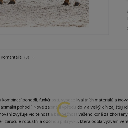
Komentáře
0
ombinací pohodlí, funkčnosti, vysoce kvalitních materiálů a inova
maximální pohodlí. Nové zapínání vpředu do V a velký klín zajišťují id
emování zvyšuje viditelnost a bezpečnost vašeho koně za zhoršený
er zaručuje robustní a odolnou přikrývku, která odolá výzvám ven