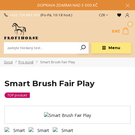
DOPRAVA ZDARMA NAD 3 000 KČ
+420 734 845 393
(Po-Pá, 10-18 hod.)
CZK
0
0 Kč
Menu
Úvod
Pro koně
Smart Brush Fair Play
Smart Brush Fair Play
TOP produkt