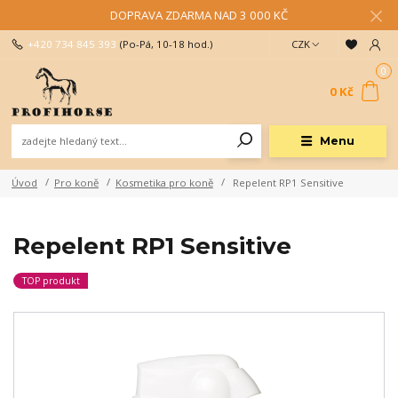
DOPRAVA ZDARMA NAD 3 000 KČ
+420 734 845 393
(Po-Pá, 10-18 hod.)
CZK
0
0 Kč
Menu
Úvod
Pro koně
Kosmetika pro koně
Repelent RP1 Sensitive
Repelent RP1 Sensitive
TOP produkt