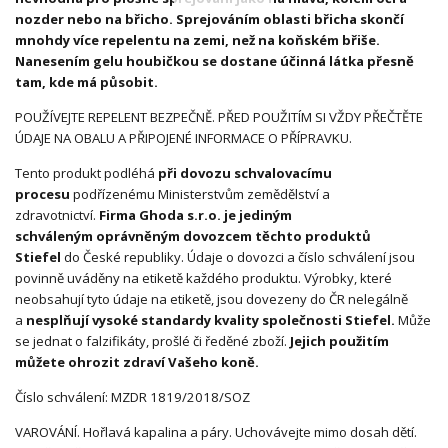
nozder nebo na břicho. Sprejováním oblasti břicha skončí
mnohdy více repelentu na zemi, než na koňském břiše.
Nanesením gelu houbičkou se dostane účinná látka přesně
tam, kde má působit.
POUŽÍVEJTE REPELENT BEZPEČNĚ. PŘED POUŽITÍM SI VŽDY PŘEČTĚTE
ÚDAJE NA OBALU A PŘIPOJENÉ INFORMACE O PŘÍPRAVKU.
Tento produkt podléhá
při dovozu schvalovacímu
procesu
podřízenému Ministerstvům zemědělství a
zdravotnictví.
Firma Ghoda s.r.o. je
jediným
schváleným oprávněným dovozcem těchto produktů
Stiefel
do České republiky. Údaje o dovozci a číslo schválení jsou
povinně uváděny na etiketě každého produktu. Výrobky, které
neobsahují tyto údaje na etiketě, jsou dovezeny do ČR nelegálně
a
nesplňují vysoké standardy kvality společnosti Stiefel.
Může
se jednat o falzifikáty, prošlé či ředěné zboží.
Jejich použitím
můžete ohrozit zdraví Vašeho koně.
Číslo schválení: MZDR 1819/2018/SOZ
VAROVÁNÍ. Hořlavá kapalina a páry. Uchovávejte mimo dosah dětí.