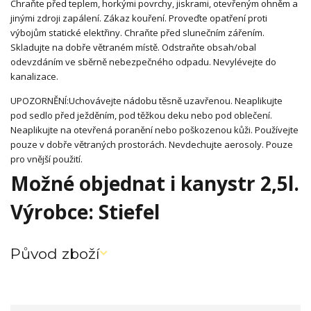
Chraňte před teplem, horkými povrchy, jiskrami, otevřeným ohněm a
jinými zdroji zapálení. Zákaz kouření. Proveďte opatření proti
výbojům statické elektřiny. Chraňte před slunečním zářením.
Skladujte na dobře větraném místě. Odstraňte obsah/obal
odevzdáním ve sběrně nebezpečného odpadu. Nevylévejte do
kanalizace.
UPOZORNĚNÍ:Uchovávejte nádobu těsně uzavřenou. Neaplikujte
pod sedlo před ježděním, pod těžkou deku nebo pod oblečení.
Neaplikujte na otevřená poranění nebo poškozenou kůži. Používejte
pouze v dobře větraných prostorách. Nevdechujte aerosoly. Pouze
pro vnější použití.
Možné objednat i kanystr 2,5l.
Výrobce: Stiefel
Původ zboží