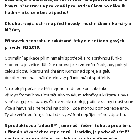
hmyzu představuje pro koně i pro jezdce úlevu po několik
hodin – a to celé bez zápachu!
Dlouhotrvající ochrana před hovady, muchničkami, komáry a
klíšťaty.
Přípravek neobsahuje zakázané látky dle antidopigových
pravidel FEI 2019.
Optimální aplikace při minimální spotřebě. Pro správnou funkci
repelentu je velice důležité nanést jej rovnoměrně tak, aby pokryl
celou plochu, kterou má chránit. Kombinací spreje a gelu
dosáhneme maximální efektivity při minimální spotřebě.
Na teplejší počasí se těší nejenom lidé od koní, ale také
všudypřítomní hmyzí trapiči jako ovádi, muchničky a klíšťata. Hmyz
silně reaguje na pachy. Čím je venku tepleji, potíme se my i naši koně
více a hmyz nás nenechá na pokoji. Zde mohou pomoci repelenty.
Ty ale většinou fungují na bázi vytváření nepříjemného zápachu.
S produktovou řadou RP1 jsme našli řešení tohoto problému.
Účinná složka těchto repelentů – icaridin, je pachově téměř
neutrální a nezatěžuje tedy lidi ani koně nepříjemným