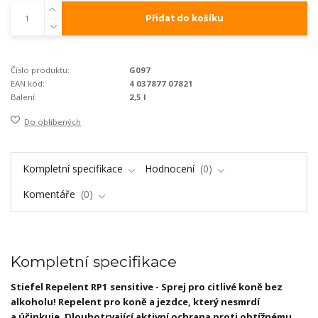
Přidat do košíku
Číslo produktu:
G097
EAN kód:
4 037877 07821
Balení:
2,5 l
Do oblíbených
Kompletní specifikace
Hodnocení
0
Komentáře
0
Kompletní specifikace
Stiefel Repelent RP1 sensitive - Sprej pro citlivé koně bez
alkoholu! Repelent pro koně a jezdce, který nesmrdí
a účinkuje. Dlouhotrvající aktivní ochrana proti obtížnému