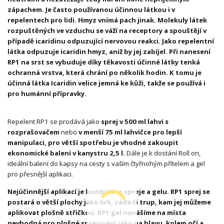
zápachem. Je často používanou účinnou látkou i v
repelentech pro lidi. Hmyz vnímá pach jinak. Molekuly látek
rozpuštěných ve vzduchu se váží na receptory a spouštějí v
případě icaridinu odpuzující nervovou reakci. Jako repelentní
látka odpuzuje icaridin hmyz, aniž by jej zabíjel. Při nanesení
RP1 na srst se vybuduje díky těkavosti účinné látky tenká
ochranná vrstva, která chrání po několik hodin. K tomu je
účinná látka Icaridin velice jemná ke kůži, takže se používá i
pro humánní přípravky.
Repelent RP1 se prodává jako
sprej v 500 ml lahvi s
rozprašovačem
nebo
v menší 75 ml lahvičce pro lepší
manipulaci, pro větší spotřebu je vhodné zakoupit
ekonomické balení v kanystru 2,5 l.
Dále je k dostání Roll on,
ideální balení do kapsy na cesty s vaším čtyřnohým přítelem a gel
pro přesnější aplikaci.
Nejúčinnější aplikací je kombinace spreje a gelu. RP1 sprej se
postará o větší plochy jako krk, záda či trup, kam jej můžeme
aplikovat plošně střičkou. RP1 gel nanášíme na místa
nevhodná pro plošné sprejování jako na hlavu, kolem očí a