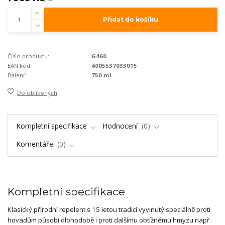
Přidat do košíku
Číslo produktu:
G460
EAN kód:
4005537033015
Balení:
750 ml
Do oblíbených
Kompletní specifikace
Hodnocení
0
Komentáře
0
Kompletní specifikace
Klasický přírodní repelent s 15 letou tradicí vyvinutý speciálně proti
hovadům působí dlohodobě i proti dalšímu obtížnému hmyzu např.