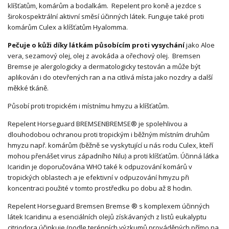
klíšťatům, komárům a bodalkám. Repelent pro koně a jezdce s
širokospektrální aktivní směsí účinných látek. Funguje také proti
komárům Culex a klíšťatům Hyalomma.
Pečuje o kůži díky látkám působícím proti vysychání
jako Aloe
vera, sezamový olej, olej z avokáda a ořechový olej. Bremsen
Bremse je alergologicky a dermatologicky testován a může být
aplikován i do otevřených ran a na citlivá místa jako nozdry a další
měkké tkáně.
Působí proti tropickém i místnímu hmyzu a klíšťatům.
Repelent Horseguard BREMSENBREMSE® je spolehlivou a
dlouhodobou ochranou proti tropickým i běžným místním druhům
hmyzu např. komárům (běžně se vyskytující u nás rodu Culex, kteří
mohou přenášet virus západního Nilu) a proti klíšťatům. Účinná látka
Icaridin je doporučována WHO také k odpuzování komárů v
tropických oblastech a je efektivní v odpuzování hmyzu při
koncentraci použité v tomto prostředku po dobu až 8 hodin.
Repelent Horseguard Bremsen Bremse ® s komplexem účinných
látek Icaridinu a esenciálních olejů získávaných z listů eukalyptu
citriodora účinkuje (podle terénních výzkumů prováděných přímo na