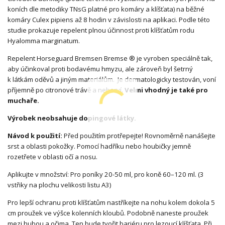
koních dle metodiky TNsG platné pro komáry a klíšťata) na běžné
komáry Culex pipiens až 8 hodin v závislosti na aplikaci. Podle této
studie prokazuje repelent plnou účinnost proti klíšťatům rodu
Hyalomma marginatum.
Repelent Horseguard Bremsen Bremse ® je vyroben speciálně tak,
aby účinkoval proti bodavému hmyzu, ale zároveň byl šetrný
k látkám oděvů a jiným materiálům. Je dermatologicky testován, voní
příjemně po citronové trávě a nebarví.
Velmi vhodný je také pro
muchaře.
Výrobek neobsahuje dopingové látky.
Návod k použití:
Před použitím protřepejte! Rovnoměrně nanášejte
srst a oblasti pokožky. Pomocí hadříku nebo houbičky jemně
rozetřete v oblasti očí a nosu.
Aplikujte v množství: Pro poníky 20-50 ml, pro koně 60–120 ml. (3
vstřiky na plochu velikosti listu A3)
Pro lepší ochranu proti klíšťatům nastříkejte na nohu kolem dokola 5
cm proužek ve výšce kolenních kloubů. Podobně naneste proužek
mezi hubou a očima. Ten bude tvořit bariéru pro lezoucí klíšťata. Při