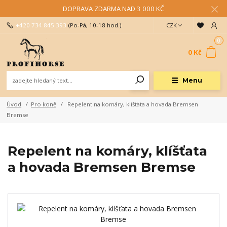
DOPRAVA ZDARMA NAD 3 000 KČ
+420 734 845 393
(Po-Pá, 10-18 hod.)
CZK
0
0 Kč
Menu
Úvod
Pro koně
Repelent na komáry, klíšťata a hovada Bremsen
Bremse
Repelent na komáry, klíšťata
a hovada Bremsen Bremse