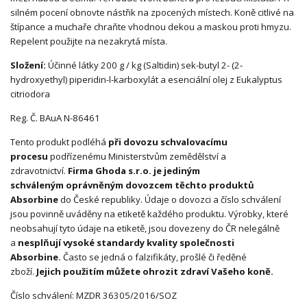
silném pocení obnovte nástřik na zpocených místech. Koně citlivé na
štípance a muchaře chraňte vhodnou dekou a maskou proti hmyzu.
Repelent použijte na nezakrytá místa.
Složení:
Účinné látky 200 g / kg (Saltidin) sek-butyl 2- (2-
hydroxyethyl) piperidin-l-karboxylát a esenciální olej z Eukalyptus
citriodora
Reg. Č. BAuA N-86461
Tento produkt podléhá
při dovozu schvalovacímu
procesu
podřízenému Ministerstvům zemědělství a
zdravotnictví.
Firma Ghoda s.r.o. je
jediným
schváleným oprávněným dovozcem těchto produktů
Absorbine
do České republiky. Údaje o dovozci a číslo schválení
jsou povinně uváděny na etiketě každého produktu. Výrobky, které
neobsahují tyto údaje na etiketě, jsou dovezeny do ČR nelegálně
a
nesplňují vysoké standardy kvality společnosti
Absorbine.
Často se jedná o falzifikáty, prošlé či ředěné
zboží.
Jejich použitím můžete ohrozit zdraví Vašeho koně.
Číslo schválení: MZDR 36305/2016/SOZ