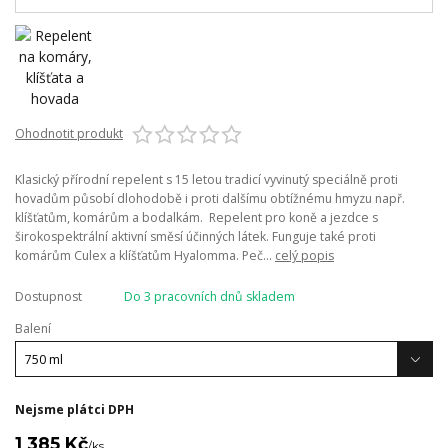
Ohodnotit produkt
Klasický přírodní repelent s 15 letou tradicí vyvinutý speciálně proti
hovadům působí dlohodobě i proti dalšímu obtížnému hmyzu např.
klíšťatům, komárům a bodalkám. Repelent pro koně a jezdce s
širokospektrální aktivní směsí účinných látek. Funguje také proti
komárům Culex a klíšťatům Hyalomma. Peč...
celý popis
Dostupnost
Do 3 pracovních dnů skladem
Balení
Nejsme plátci DPH
1 385 Kč
/
ks