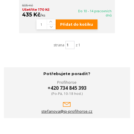
605 Kč
Ušetříte 170 Kč
Do 10 - 14 pracovních
435 Kč
/
ks
dnů
Přidat do košíku
strana
z 1
Potřebujete poradit?
Profihorse
+420 734 845 393
(Po-Pá, 10-18 hod.)
stefanova@jp-profihorse.cz