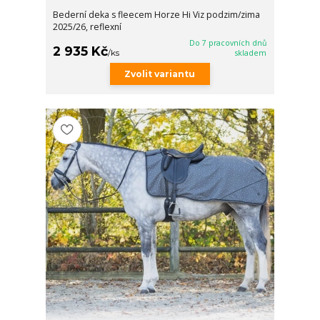
Bederní deka s fleecem Horze Hi Viz podzim/zima
2025/26, reflexní
Do 7 pracovních dnů
2 935 Kč
/
ks
skladem
Zvolit variantu