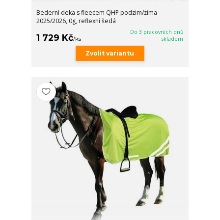
Bederní deka s fleecem QHP podzim/zima
2025/2026, 0g, reflexní šedá
Do 3 pracovních dnů
1 729 Kč
/
ks
skladem
Zvolit variantu