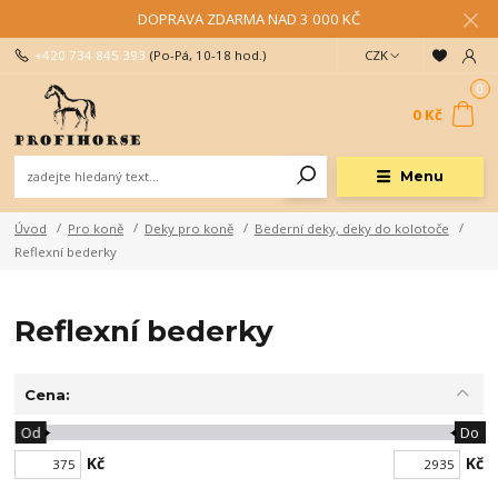
DOPRAVA ZDARMA NAD 3 000 KČ
+420 734 845 393
(Po-Pá, 10-18 hod.)
CZK
0
0 Kč
Menu
Úvod
Pro koně
Deky pro koně
Bederní deky, deky do kolotoče
Reflexní bederky
Reflexní bederky
Cena:
Od
Do
Kč
Kč