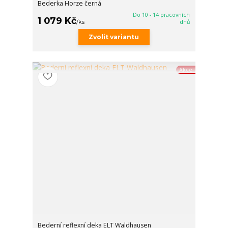
Bederka Horze černá
Do 10 - 14 pracovních
1 079 Kč
/
ks
dnů
Zvolit variantu
Akce
Bederní reflexní deka ELT Waldhausen