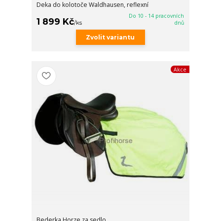
Deka do kolotoče Waldhausen, reflexní
Do 10 - 14 pracovních
1 899 Kč
/
ks
dnů
Zvolit variantu
Akce
Bederka Horze za sedlo