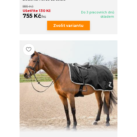
885 Kč
Ušetříte 130 Kč
Do 3 pracovních dnů
755 Kč
/
ks
skladem
Zvolit variantu