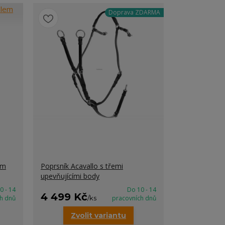
Doprava ZDARMA
em
Poprsník Acavallo s třemi
upevňujícími body
0 - 14
Do 10 - 14
4 499 Kč
h dnů
/
ks
pracovních dnů
Zvolit variantu