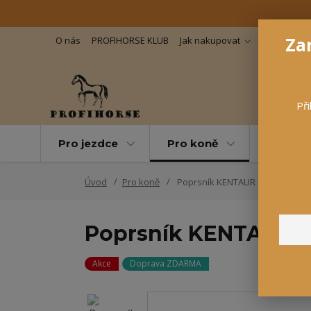
Zar
O nás
PROFIHORSE KLUB
Jak nakupovat
Důležité in
Při
Pro jezdce
Pro koně
Pro maz
Úvod
Pro koně
Poprsník KENTAUR Mons, černá, v
Poprsník KENTAUR Mon
Akce
Doprava ZDARMA