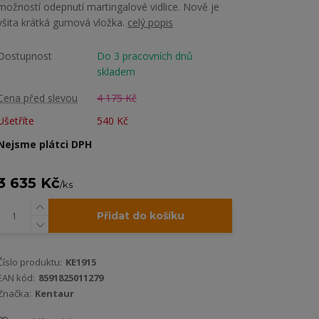
možností odepnutí martingalové vidlice. Nově je
všita krátká gumová vložka.
celý popis
Dostupnost
Do 3 pracovních dnů
skladem
Cena před slevou
4 175 Kč
Ušetříte
540 Kč
Nejsme plátci DPH
3 635 Kč
/
ks
Přidat do košíku
Číslo produktu:
KE1915
EAN kód:
8591825011279
Značka:
Kentaur