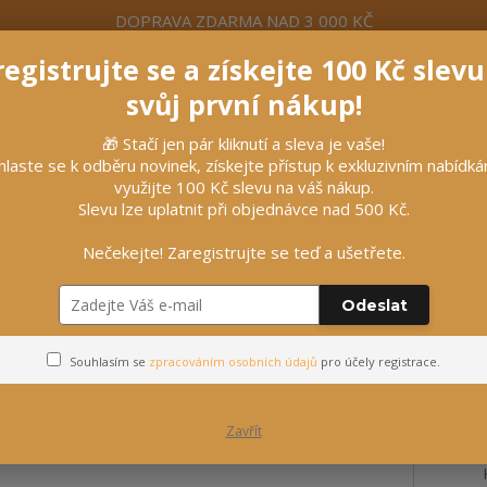
DOPRAVA ZDARMA NAD 3 000 KČ
egistrujte se a získejte 100 Kč slev
formace
Více
Nevíte si rady? Zavolejte.
+420 7
svůj první nákup!
🎁 Stačí jen pár kliknutí a sleva je vaše!
Hleda
hlaste se k odběru novinek, získejte přístup k exkluzivním nabídk
využijte 100 Kč slevu na váš nákup.
Slevu lze uplatnit při objednávce nad 500 Kč.
líčky
Vybavení stájí
Vozatajství
Nečekejte! Zaregistrujte se teď a ušetřete.
el: full
Odeslat
s, černá, vel: full
Souhlasím se
zpracováním osobních údajů
pro účely registrace.
Zavřít