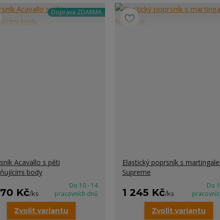
Doprava ZDARMA
sník Acavallo s pěti
Elastický poprsník s martingal
ňujícími body
Supreme
Do 10 - 14
Do 1
970 Kč
1 245 Kč
/
ks
pracovních dnů
/
ks
pracovníc
Zvolit variantu
Zvolit variantu