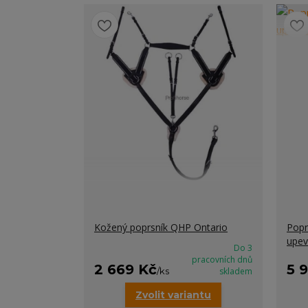
Kožený poprsník QHP Ontario
Popr
upev
Do 3
pracovních dnů
2 669 Kč
5 
/
ks
skladem
Zvolit variantu