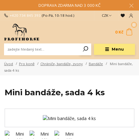
DOPRAVA ZDARMA NAD 3 000 KČ
+420 734 845 393
(Po-Pá, 10-18 hod.)
CZK
0
0 Kč
Menu
Úvod
Pro koně
Chrániče, bandáže, zvony
Bandáže
Mini bandáže,
sada 4 ks
Mini bandáže, sada 4 ks