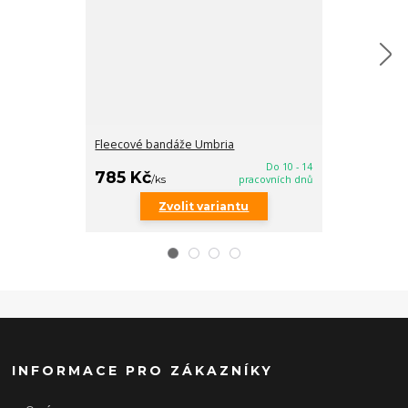
Fleecové bandáže Umbria
Stájové band
Do 10 - 14
505 Kč
785 Kč
/
ks
/
ks
pracovních dnů
Zvolit variantu
INFORMACE PRO ZÁKAZNÍKY