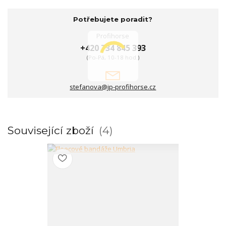
Potřebujete poradit?
Profihorse
+420 734 845 393
(Po-Pá, 10-18 hod.)
stefanova@jp-profihorse.cz
Související zboží
4