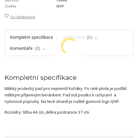
EAN kód:
75644
Značka:
QHP
Do oblíbených
Kompletní specifikace
Hodnocení
0
Komentáře
0
Kompletní specifikace
Měkký jezdecký pad pro nejmenší koňáky. Po celé ploše je podšití
měkkým příjemným beránkem. Pad má poutko k uchycení a
nylonové popruhy. Na levé straně je našité gumové logo QHP.
Rozměry: šířka 44 cm, délka postranice 37 cm.