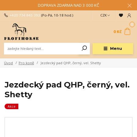
DOPRAVA ZDARMA NAD 3 000 KČ
+420 734 845 393
(Po-Pá, 10-18 hod.)
CZK
0
0 Kč
Menu
Úvod
Pro koně
Jezdecký pad QHP, černý, vel. Shetty
Jezdecký pad QHP, černý, vel.
Shetty
Akce