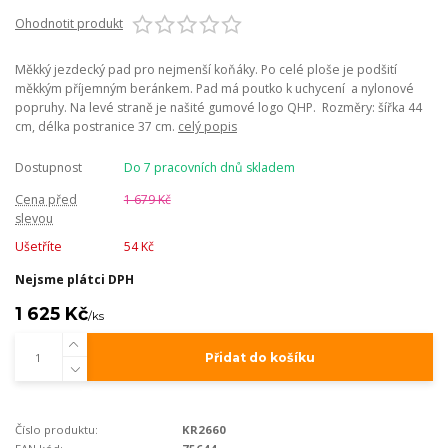
Ohodnotit produkt
Měkký jezdecký pad pro nejmenší koňáky. Po celé ploše je podšití
měkkým příjemným beránkem. Pad má poutko k uchycení a nylonové
popruhy. Na levé straně je našité gumové logo QHP. Rozměry: šířka 44
cm, délka postranice 37 cm.
celý popis
Dostupnost
Do 7 pracovních dnů skladem
Cena před
1 679 Kč
slevou
Ušetříte
54 Kč
Nejsme plátci DPH
1 625 Kč
/
ks
Přidat do košíku
Číslo produktu:
KR2660