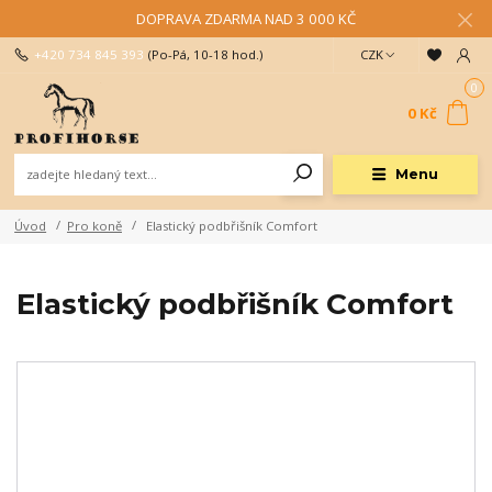
DOPRAVA ZDARMA NAD 3 000 KČ
+420 734 845 393
(Po-Pá, 10-18 hod.)
CZK
0
0 Kč
Menu
Úvod
Pro koně
Elastický podbřišník Comfort
Elastický podbřišník Comfort