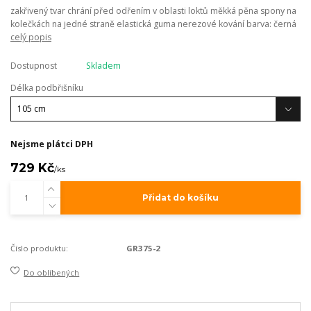
zakřivený tvar chrání před odřením v oblasti loktů měkká pěna spony na
kolečkách na jedné straně elastická guma nerezové kování barva: černá
celý popis
Dostupnost
Skladem
Délka podbřišníku
Nejsme plátci DPH
729 Kč
/
ks
Přidat do košíku
Číslo produktu:
GR375-2
Do oblíbených