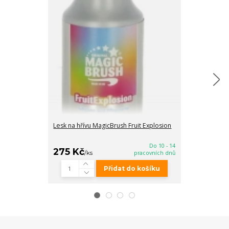
Lesk na hřívu MagicBrush Fruit Explosion
Lesk a rozčesá
Excellent
Do 10 - 14
275 Kč
125 Kč
/
ks
pracovních dnů
/
ks
Přidat do košíku
Zv