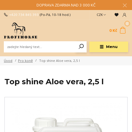
DOPRAVA ZDARMA NAD 3 000 KČ
+420 734 845 393
(Po-Pá, 10-18 hod.)
CZK
0
0 Kč
Menu
Úvod
Pro koně
Top shine Aloe vera, 2,5 l
Top shine Aloe vera, 2,5 l