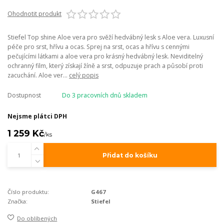
Ohodnotit produkt
Stiefel Top shine Aloe vera pro svěží hedvábný lesk s Aloe vera. Luxusní
péče pro srst, hřívu a ocas. Sprej na srst, ocas a hřívu s cennými
pečujícími látkami a aloe vera pro krásný hedvábný lesk. Neviditelný
ochranný film, který získají žíně a srst, odpuzuje prach a působí proti
zacuchání. Aloe ver...
celý popis
Dostupnost
Do 3 pracovních dnů skladem
Nejsme plátci DPH
1 259 Kč
/
ks
Přidat do košíku
Číslo produktu:
G467
Značka:
Stiefel
Do oblíbených