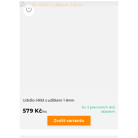
Udidlo HKM s udítkem 14mm
Do 3 pracovních dnů
579 Kč
/
ks
skladem
Zvolit variantu