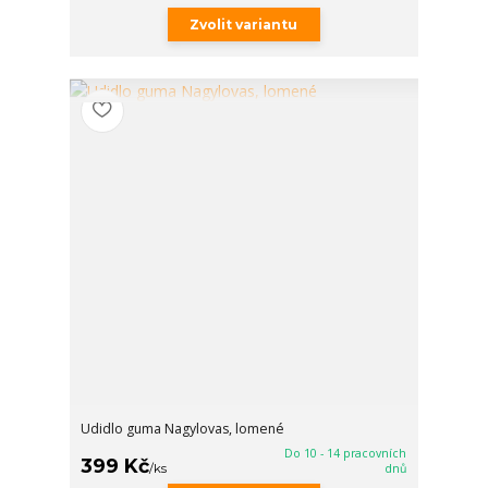
Zvolit variantu
Udidlo guma Nagylovas, lomené
Do 10 - 14 pracovních
399 Kč
/
ks
dnů