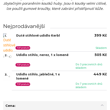
zbytečným poraněním koutků huby. Jsou-li koutky velmi citlivé,
lze použít gumové kroužky, které zabrání přiskřípnutí kůže.
Nejprodávanější
Duté stihlové udidlo Kerbl
399 Kč
1.
Skladem
TOP produkt
Udidlo stihlo, nerez, 1 x lomené
505 Kč
2.
Do 3 pracovních dnů
TOP produkt
skladem
Udidlo stihlo, jablečné, 1 x
449 Kč
3.
lomené
Do 7 pracovních dnů
TOP produkt
skladem
Cena: