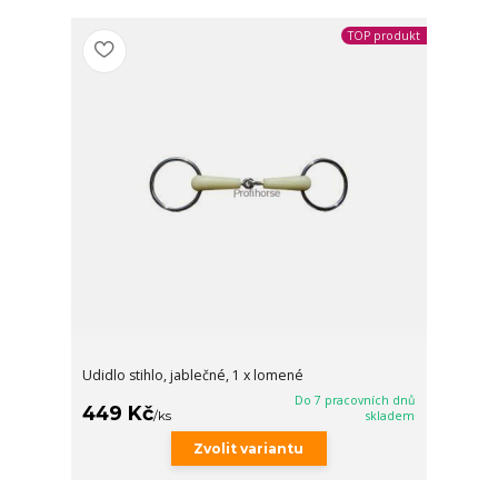
TOP produkt
Udidlo stihlo, jablečné, 1 x lomené
Do 7 pracovních dnů
449 Kč
/
ks
skladem
Zvolit variantu