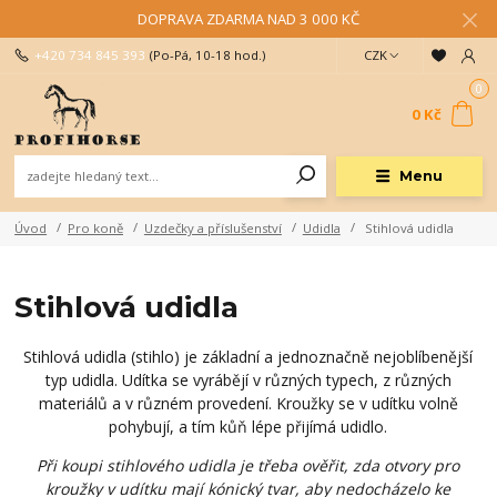
DOPRAVA ZDARMA NAD 3 000 KČ
+420 734 845 393
(Po-Pá, 10-18 hod.)
CZK
0
0 Kč
Menu
Úvod
Pro koně
Uzdečky a příslušenství
Udidla
Stihlová udidla
Stihlová udidla
Stihlová udidla (stihlo) je základní a jednoznačně nejoblíbenější
typ udidla. Udítka se vyrábějí v různých typech, z různých
materiálů a v různém provedení. Kroužky se v udítku volně
pohybují, a tím kůň lépe přijímá udidlo.
Při koupi stihlového udidla je třeba ověřit, zda otvory pro
kroužky v udítku mají kónický tvar, aby nedocházelo ke