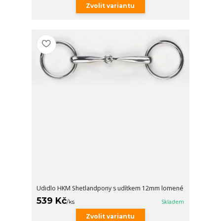
Zvolit variantu
Udidlo HKM Shetlandpony s udítkem 12mm lomené
539 Kč
/
ks
Skladem
Zvolit variantu