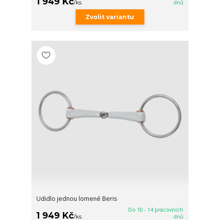
1 949 Kč
/
ks
dnů
Zvolit variantu
Udidlo jednou lomené Beris
Do 10 - 14 pracovních
1 949 Kč
/
ks
dnů