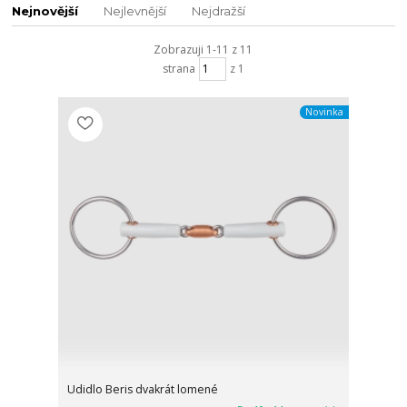
Nejnovější
Nejlevnější
Nejdražší
Zobrazuji 1-11 z 11
strana
z 1
Novinka
Udidlo Beris dvakrát lomené