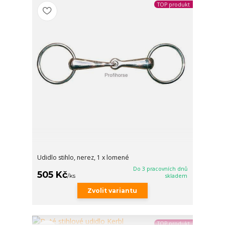
TOP produkt
Udidlo stihlo, nerez, 1 x lomené
Do 3 pracovních dnů
505 Kč
/
ks
skladem
Zvolit variantu
TOP produkt