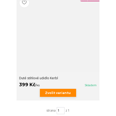
Duté stihlové udidlo Kerbl
399 Kč
/
ks
Skladem
Zvolit variantu
strana
z 1