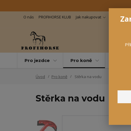
Zar
O nás
PROFIHORSE KLUB
Jak nakupovat
Důležité in
Při
Pro jezdce
Pro koně
Pro maz
Úvod
Pro koně
Stěrka na vodu
Stěrka na vodu