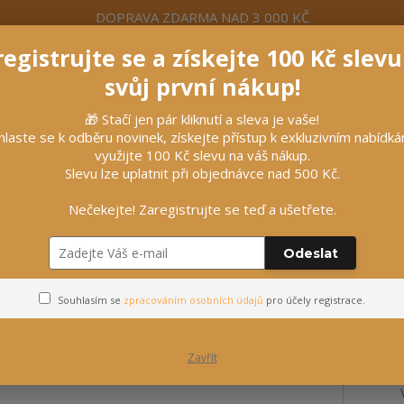
DOPRAVA ZDARMA NAD 3 000 KČ
egistrujte se a získejte 100 Kč slev
formace
Více
Nevíte si rady? Zavolejte.
+420 7
svůj první nákup!
🎁 Stačí jen pár kliknutí a sleva je vaše!
Hleda
hlaste se k odběru novinek, získejte přístup k exkluzivním nabídk
využijte 100 Kč slevu na váš nákup.
Slevu lze uplatnit při objednávce nad 500 Kč.
líčky
Vybavení stájí
Vozatajství
Nečekejte! Zaregistrujte se teď a ušetřete.
Odeslat
Souhlasím se
zpracováním osobních údajů
pro účely registrace.
Zavřít