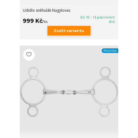
Udidlo sněhulák Nagylovas
Do 10 - 14 pracovních
999 Kč
/
ks
dnů
Zvolit variantu
Novinka