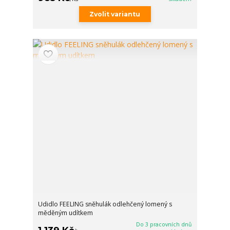
Zvolit variantu
Udidlo FEELING sněhulák odlehčený lomený s
měděným udítkem
Do 3 pracovních dnů