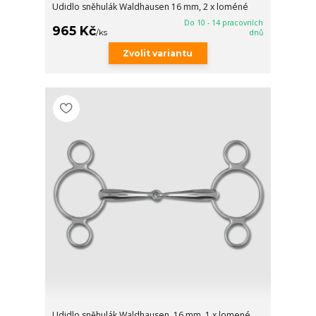
Udidlo sněhulák Waldhausen 16 mm, 2 x loméné
Do 10 - 14 pracovních
965 Kč
/
ks
dnů
Zvolit variantu
Udidlo sněhulák Waldhausen, 16 mm, 1 x lomené