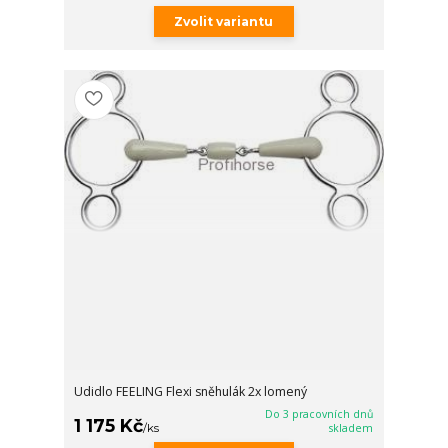
Zvolit variantu
Udidlo FEELING Flexi sněhulák 2x lomený
Do 3 pracovních dnů
1 175 Kč
/
ks
skladem