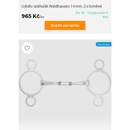
Udidlo sněhulák Waldhausen 14 mm, 2 x loméné
Do 10 - 14 pracovních
965 Kč
/
ks
dnů
Zvolit variantu
Novinka