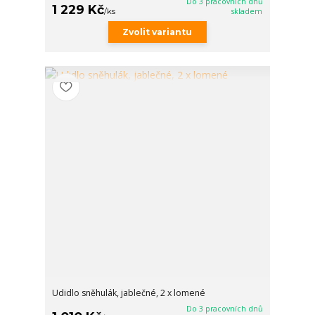
Do 3 pracovních dnů
1 229 Kč
/
ks
skladem
Zvolit variantu
Udidlo sněhulák, jablečné, 2 x lomené
Do 3 pracovních dnů