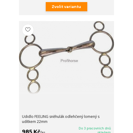
Zvolit variantu
Udidlo FEELING sněhulák odlehčený lomený s
udítkem 22mm
Do 3 pracovních dnů
985 Kč
/
ks
skladem