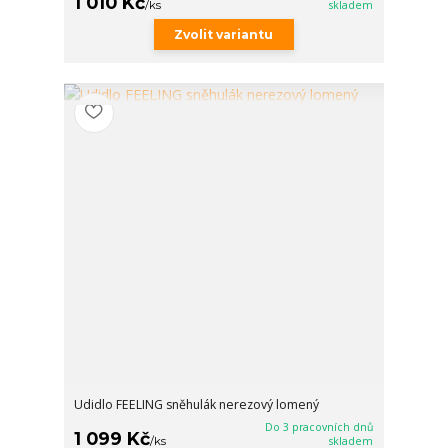
1 010 Kč
/
ks
skladem
Zvolit variantu
Udidlo FEELING sněhulák nerezový lomený
Do 3 pracovních dnů
1 099 Kč
/
ks
skladem