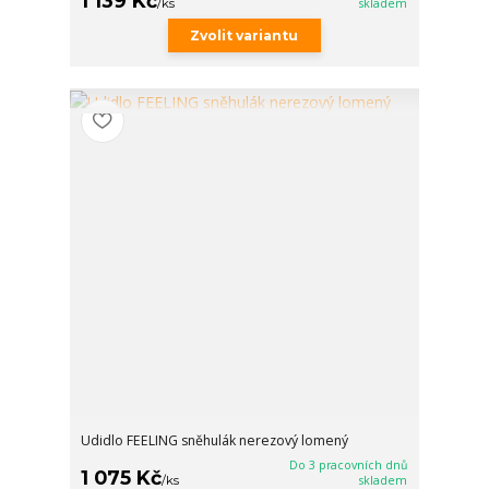
1 139 Kč
/
ks
skladem
Zvolit variantu
Udidlo FEELING sněhulák nerezový lomený
Do 3 pracovních dnů
1 075 Kč
/
ks
skladem