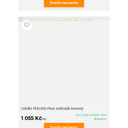
Zvolit variantu
Udidlo FEELING Flexi sněhulák lomený
Do 3 pracovních dnů
1 055 Kč
/
ks
skladem
Zvolit variantu