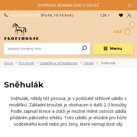
DOPRAVA ZDARMA NAD 3 000 KČ
+420 734 845 393
(Po-Pá, 10-18 hod.)
CZK
0
0 Kč
Menu
Úvod
Pro koně
Uzdečky a příslušenství
Udidla
Sněhulák
Sněhulák
Sněhulák, někdy též pessoa, je v podstatě stihlové udidlo s
modifikcí. Základní kroužek je obohacen o další 2-3 kroužky.
Podle zapnutí lícnice a otěží je možné měnit ostrost udidla
přidáním pákového efektu. Toto udidlo je vhodné pro hůře
voditelného koně nebo pro ženy, které nemají dost síly.