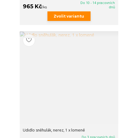
Do 10 - 14 pracovních
965 Kč
/
ks
dnů
Zvolit variantu
Udidlo sněhulák, nerez, 1 x lomené
Do 3 pracovních dnů