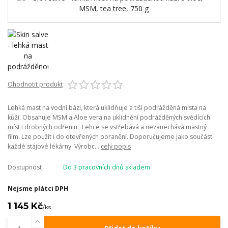
Ohodnotit produkt
Lehká mast na vodní bázi, která uklidňuje a tiší podrážděná místa na
kůži. Obsahuje MSM a Aloe vera na uklidnění podrážděných svědících
míst i drobných odřenin. Lehce se vstřebává a nezanechává mastný
film. Lze použít i do otevřených poranění. Doporučujeme jako součást
každé stájové lékárny. Výrobc...
celý popis
Dostupnost
Do 3 pracovních dnů skladem
Nejsme plátci DPH
1 145 Kč
/
ks