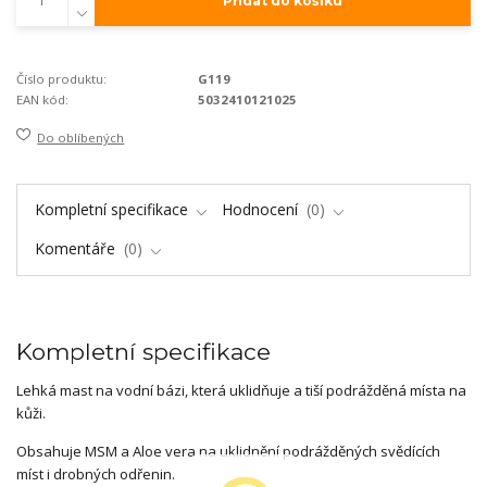
Přidat do košíku
Číslo produktu:
G119
EAN kód:
5032410121025
Do oblíbených
Kompletní specifikace
Hodnocení
0
Komentáře
0
Kompletní specifikace
Lehká mast na vodní bázi, která uklidňuje a tiší podrážděná místa na
kůži.
Obsahuje MSM a Aloe vera na uklidnění podrážděných svědících
míst i drobných odřenin.