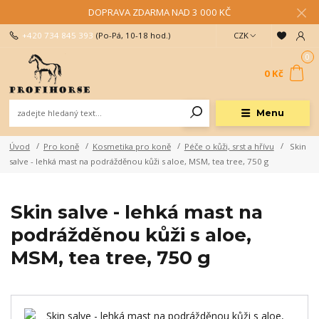
DOPRAVA ZDARMA NAD 3 000 KČ
+420 734 845 393
(Po-Pá, 10-18 hod.)
CZK
0
0 Kč
Menu
Úvod
Pro koně
Kosmetika pro koně
Péče o kůži, srst a hřívu
Skin
salve - lehká mast na podrážděnou kůži s aloe, MSM, tea tree, 750 g
Skin salve - lehká mast na
podrážděnou kůži s aloe,
MSM, tea tree, 750 g