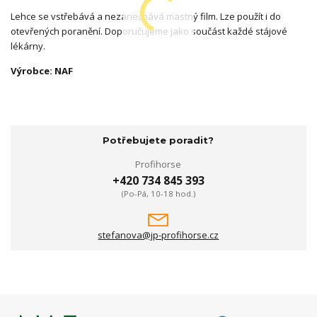
Lehce se vstřebává a nezanechává mastný film. Lze použít i do
otevřených poranění. Doporučujeme jako součást každé stájové
lékárny.
Výrobce: NAF
Potřebujete poradit?
Profihorse
+420 734 845 393
(Po-Pá, 10-18 hod.)
stefanova@jp-profihorse.cz