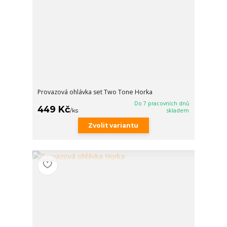
Provazová ohlávka set Two Tone Horka
Do 7 pracovních dnů
449 Kč
/
ks
skladem
Zvolit variantu