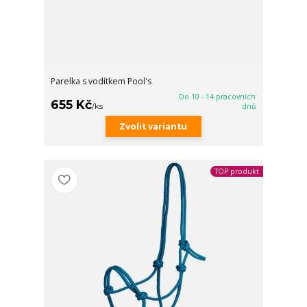
Parelka s vodítkem Pool's
Do 10 - 14 pracovních
655 Kč
/
ks
dnů
Zvolit variantu
TOP produkt