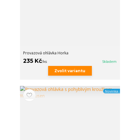
Provazová ohlávka Horka
235 Kč
/
ks
Skladem
Zvolit variantu
Novinka