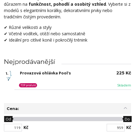
důrazem na
funkčnost, pohodlí a osobitý vzhled
. Vyberte si z
modelů s elegantními korálky, dekorativními prvky nebo
tradičním čistým provedením.
✔ Různé velikosti a styly
✔ Včetně vodítek, otěží nebo samostatně
✔ Ideální pro citlivé koně i pokročilý trénink
Nejprodávanější
Provazová ohlávka Pool's
225 Kč
1.
Skladem
TOP produkt
Cena:
Od
Do
Kč
Kč