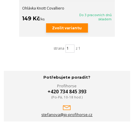
Ohlávka Knott Covalliero
Do 3 pracovních dnů
149 Kč
/
ks
skladem
Zvolit variantu
strana
z 1
Potřebujete poradit?
Profihorse
+420 734 845 393
(Po-Pá, 10-18 hod.)
stefanova@jp-profihorse.cz