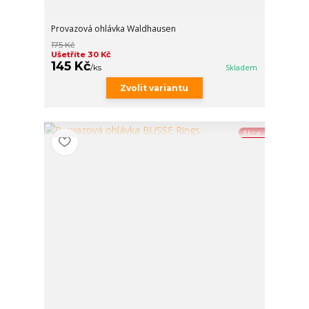
Provazová ohlávka Waldhausen
175 Kč
Ušetříte 30 Kč
145 Kč
/
ks
Skladem
Zvolit variantu
Akce