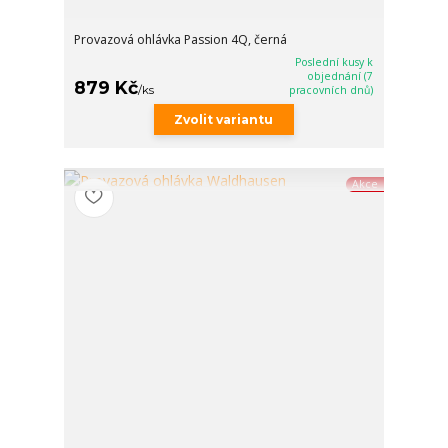
Provazová ohlávka Passion 4Q, černá
Poslední kusy k
objednání (7
879 Kč
/
ks
pracovních dnů)
Zvolit variantu
Akce