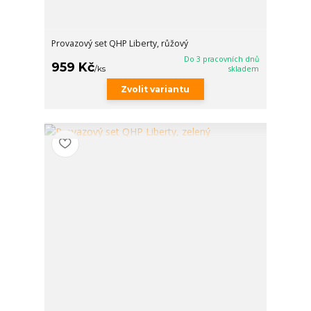
Provazový set QHP Liberty, růžový
Do 3 pracovních dnů
959 Kč
/
ks
skladem
Zvolit variantu