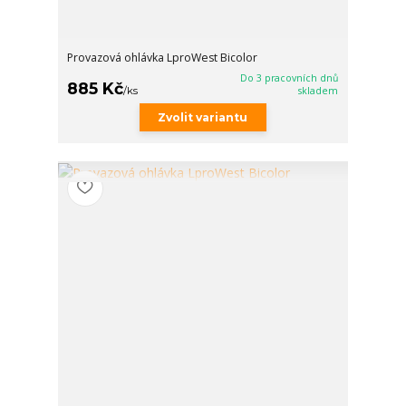
Provazová ohlávka LproWest Bicolor
Do 3 pracovních dnů
885 Kč
/
ks
skladem
Zvolit variantu