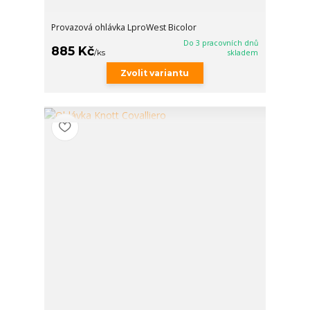
Provazová ohlávka LproWest Bicolor
Do 3 pracovních dnů
885 Kč
/
ks
skladem
Zvolit variantu