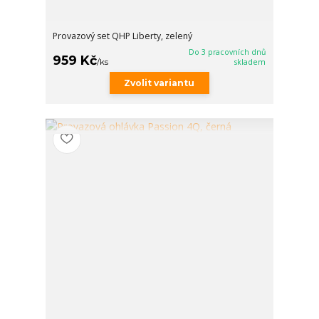
Provazový set QHP Liberty, zelený
Do 3 pracovních dnů
959 Kč
/
ks
skladem
Zvolit variantu