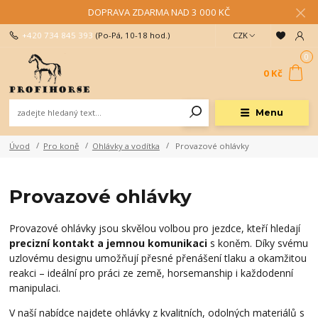
DOPRAVA ZDARMA NAD 3 000 KČ
+420 734 845 393
(Po-Pá, 10-18 hod.)
CZK
0
0 Kč
Menu
Úvod
Pro koně
Ohlávky a vodítka
Provazové ohlávky
Provazové ohlávky
Provazové ohlávky jsou skvělou volbou pro jezdce, kteří hledají
precizní kontakt a jemnou komunikaci
s koněm. Díky svému
uzlovému designu umožňují přesné přenášení tlaku a okamžitou
reakci – ideální pro práci ze země, horsemanship i každodenní
manipulaci.
V naší nabídce najdete ohlávky z kvalitních, odolných materiálů s