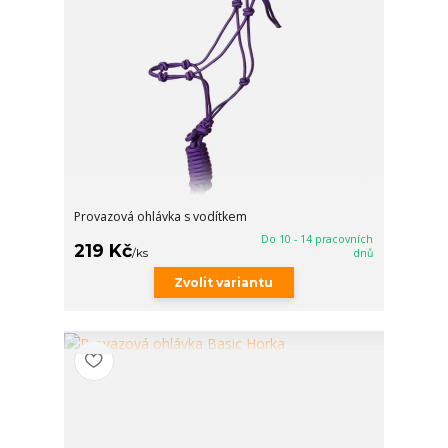
Provazová ohlávka s vodítkem
Do 10 - 14 pracovních
219 Kč
/
ks
dnů
Zvolit variantu