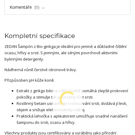
Komentáře
0
Kompletní specifikace
ZEDAN Šampón z Bio-ginkga je ideální pro jemné a důkladné čištění
ocasu, hřívy a srsti. S jemnými, ale silnými povrchově aktivními
bylinnými detergenty.
Nádherná vůně čerstvé citronové trávy.
Přizpůsoben pH kůže koně.
Extrakt z ginkgo biloba v BIO kvalitě pomáhá zlepšit prokrvení
pokožky a stimulje tak přirozený růst srsti.
Rostlinný betain usnadňuje rozčesávání srsti, dodává jí lesk,
objem a snižuje elektrostatický náboj.
Praktická lahvička s aplikátorem umožňuje snadné nanášení
šamponu do srsti, ocasu a hřívy.
Všechny produkty jsou certifikovány a vyráběny jako přírodní