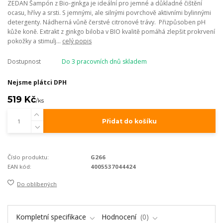
ZEDAN Šampón z Bio-ginkga je ideální pro jemné a důkladné čištění
ocasu, hřívy a srsti. S jemnými, ale silnými povrchově aktivními bylinnými
detergenty. Nádherná vůně čerstvé citronové trávy. Přizpůsoben pH
kůže koně. Extrakt z ginkgo biloba v BIO kvalitě pomáhá zlepšit prokrvení
pokožky a stimulj...
celý popis
Dostupnost
Do 3 pracovních dnů skladem
Nejsme plátci DPH
519 Kč
/
ks
Přidat do košíku
Číslo produktu:
G266
EAN kód:
4005537044424
Do oblíbených
Kompletní specifikace
Hodnocení
0