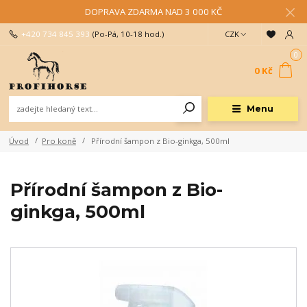
DOPRAVA ZDARMA NAD 3 000 KČ
+420 734 845 393
(Po-Pá, 10-18 hod.)
CZK
0
0 Kč
Menu
Úvod
Pro koně
Přírodní šampon z Bio-ginkga, 500ml
Přírodní šampon z Bio-
ginkga, 500ml