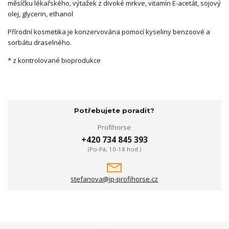
měsíčku lékařského, výtažek z divoké mrkve, vitamín E-acetát, sojový
olej, glycerin, ethanol
Přírodní kosmetika je konzervována pomocí kyseliny benzoové a
sorbátu draselného.
* z kontrolované bioprodukce
Potřebujete poradit?
Profihorse
+420 734 845 393
(Po-Pá, 10-18 hod.)
stefanova@jp-profihorse.cz