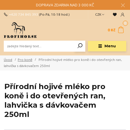
DOPRAVA ZDARMA NAD 3 000 KČ
+420 734 845 393
(Po-Pá, 10-18 hod.)
CZK
0
0 Kč
Menu
Úvod
Pro koně
Přírodní hojivé mléko pro koně i do otevřených ran,
lahvička s dávkovačem 250ml
Přírodní hojivé mléko pro
koně i do otevřených ran,
lahvička s dávkovačem
250ml