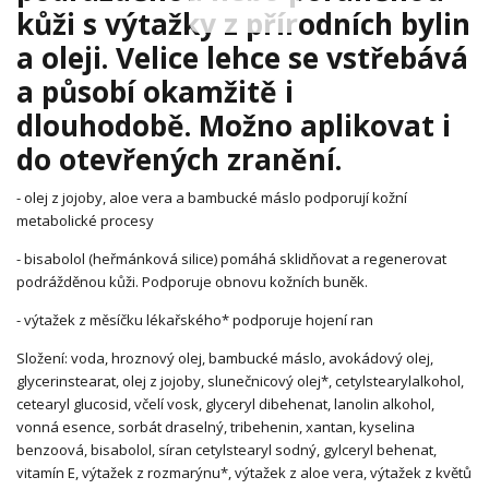
kůži s výtažky z přírodních bylin
a oleji. Velice lehce se vstřebává
a působí okamžitě i
dlouhodobě. Možno aplikovat i
do otevřených zranění.
- olej z jojoby, aloe vera a bambucké máslo podporují kožní
metabolické procesy
- bisabolol (heřmánková silice) pomáhá sklidňovat a regenerovat
podrážděnou kůži. Podporuje obnovu kožních buněk.
- výtažek z měsíčku lékařského* podporuje hojení ran
Složení: voda, hroznový olej, bambucké máslo, avokádový olej,
glycerinstearat, olej z jojoby, slunečnicový olej*, cetylstearylalkohol,
cetearyl glucosid, včelí vosk, glyceryl dibehenat, lanolin alkohol,
vonná esence, sorbát draselný, tribehenin, xantan, kyselina
benzoová, bisabolol, síran cetylstearyl sodný, gylceryl behenat,
vitamín E, výtažek z rozmarýnu*, výtažek z aloe vera, výtažek z květů