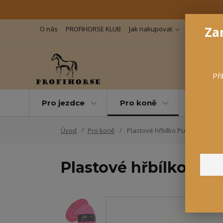
Zar
O nás
PROFIHORSE KLUB
Jak nakupovat
Důležité in
Při
Pro jezdce
Pro koně
Pro maz
Úvod
Pro koně
Plastové hřbílko Pummel
Plastové hřbílko Pu