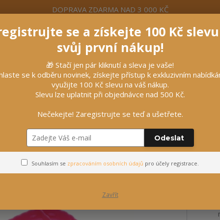
DOPRAVA ZDARMA NAD 3 000 KČ
egistrujte se a získejte 100 Kč slev
formace
Více
Nevíte si rady? Zavolejte.
+420 7
svůj první nákup!
🎁 Stačí jen pár kliknutí a sleva je vaše!
Hleda
hlaste se k odběru novinek, získejte přístup k exkluzivním nabídk
využijte 100 Kč slevu na váš nákup.
Slevu lze uplatnit při objednávce nad 500 Kč.
líčky
Vybavení stájí
Vozatajství
Nečekejte! Zaregistrujte se teď a ušetřete.
Odeslat
mmel
Souhlasím se
zpracováním osobních údajů
pro účely registrace.
Zavřít