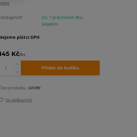
popis
Dostupnost
Do 7 pracovních dnů
skladem
Nejsme plátci DPH
145 Kč
/
ks
Přidat do košíku
Číslo produktu:
GR399
Do oblíbených