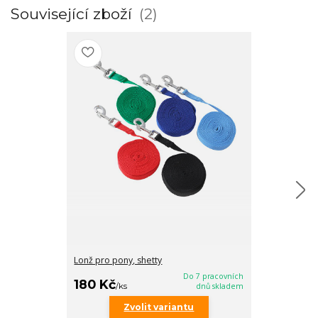
Související zboží
2
Lonž pro pony, shetty
Lonž Canter
Do 7 pracovních
180 Kč
375 Kč
/
ks
dnů skladem
/
ks
Zvolit variantu
Zv