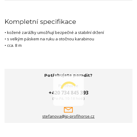
Kompletní specifikace
• kožené zarážky umožňují bezpečné a stabilní držení
• s velkým páskem na ruku a otočnou karabinou
• cca. 8 m
Potřebujete poradit?
Profihorse
+420 734 845 393
(Po-Pá, 10-18 hod.)
stefanova@jp-profihorse.cz