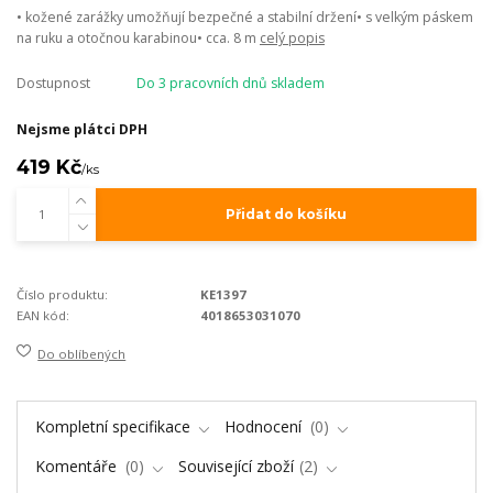
• kožené zarážky umožňují bezpečné a stabilní držení• s velkým páskem
na ruku a otočnou karabinou• cca. 8 m
celý popis
Dostupnost
Do 3 pracovních dnů skladem
Nejsme plátci DPH
419 Kč
/
ks
Přidat do košíku
Číslo produktu:
KE1397
EAN kód:
4018653031070
Do oblíbených
Kompletní specifikace
Hodnocení
0
Komentáře
0
Související zboží
2