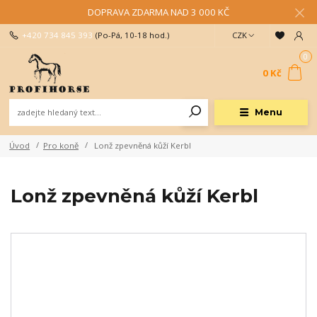
DOPRAVA ZDARMA NAD 3 000 KČ
+420 734 845 393
(Po-Pá, 10-18 hod.)
CZK
0
0 Kč
Menu
Úvod
Pro koně
Lonž zpevněná kůží Kerbl
Lonž zpevněná kůží Kerbl