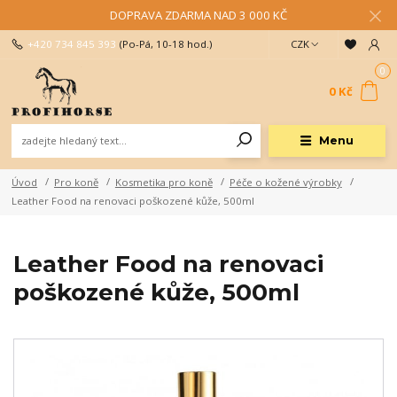
DOPRAVA ZDARMA NAD 3 000 KČ
+420 734 845 393
(Po-Pá, 10-18 hod.)
CZK
0
0 Kč
Menu
Úvod
Pro koně
Kosmetika pro koně
Péče o kožené výrobky
Leather Food na renovaci poškozené kůže, 500ml
Leather Food na renovaci
poškozené kůže, 500ml