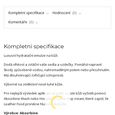
Kompletní specifikace
Hodnocení
0
Komentáře
0
Kompletní specifikace
Luxusní hydratační emulze na kůži.
Dodá vlhkost a zvláční vaše sedla a uzdečky. Pomáhá napravit
škody způsobené vodou, nahromaděným potem nebo přeschnutím.
Má dlouhotrvající zvlhčující schopnosti.
Výborné na změkčení nové tuhé kůže.
Pro nejlepší výsledek aplikujte až poté, co jste kůži vyčistili pomocí
Absorbine Wash nebo Horseman´s one step cream, které zajistí, že
Leather Food pronikne hluboko do kůže.
Výrobce: Absorbine