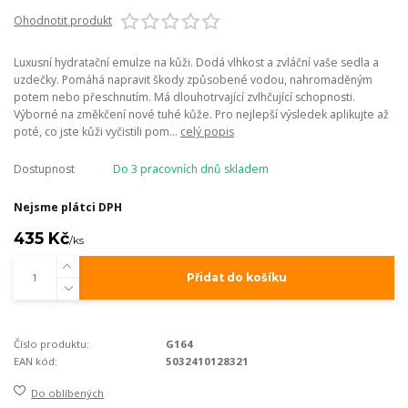
Ohodnotit produkt
Luxusní hydratační emulze na kůži. Dodá vlhkost a zvláční vaše sedla a
uzdečky. Pomáhá napravit škody způsobené vodou, nahromaděným
potem nebo přeschnutím. Má dlouhotrvající zvlhčující schopnosti.
Výborné na změkčení nové tuhé kůže. Pro nejlepší výsledek aplikujte až
poté, co jste kůži vyčistili pom...
celý popis
Dostupnost
Do 3 pracovních dnů skladem
Nejsme plátci DPH
435 Kč
/
ks
Přidat do košíku
Číslo produktu:
G164
EAN kód:
5032410128321
Do oblíbených