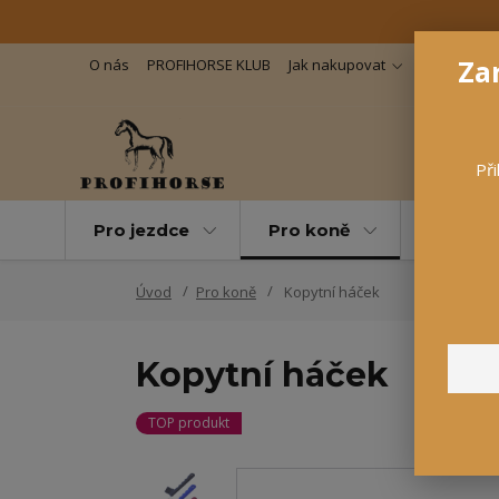
Zar
O nás
PROFIHORSE KLUB
Jak nakupovat
Důležité in
Při
Pro jezdce
Pro koně
Pro maz
Úvod
Pro koně
Kopytní háček
Kopytní háček
TOP produkt