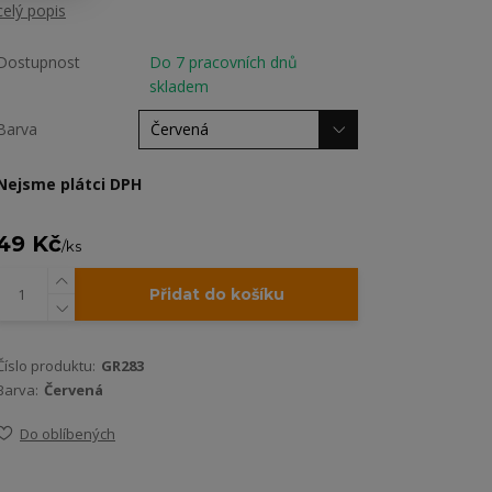
celý popis
Dostupnost
Do 7 pracovních dnů
skladem
Barva
Nejsme plátci DPH
49 Kč
/
ks
Přidat do košíku
Číslo produktu:
GR283
Barva:
Červená
Do oblíbených