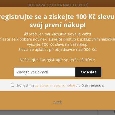
DOPRAVA ZDARMA NAD 3 000 KČ
egistrujte se a získejte 100 Kč slev
formace
Více
Nevíte si rady? Zavolejte.
+420 7
svůj první nákup!
🎁 Stačí jen pár kliknutí a sleva je vaše!
Hleda
hlaste se k odběru novinek, získejte přístup k exkluzivním nabídk
využijte 100 Kč slevu na váš nákup.
Slevu lze uplatnit při objednávce nad 500 Kč.
líčky
Vybavení stájí
Vozatajství
Nečekejte! Zaregistrujte se teď a ušetřete.
Odeslat
Souhlasím se
zpracováním osobních údajů
pro účely registrace.
Zavřít