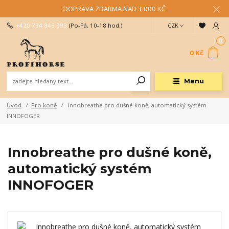
DOPRAVA ZDARMA NAD 3 000 KČ
+420 734 845 393
(Po-Pá, 10-18 hod.)
CZK
0
0 Kč
Menu
Úvod
Pro koně
Innobreathe pro dušné koně, automatický systém
INNOFOGER
Innobreathe pro dušné koně,
automatický systém
INNOFOGER