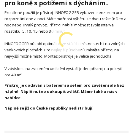
pro koně s potížemi s dýcháním..
Pro cílené použití je přístroj INNOFOGGER vybaven senzorem pro
rozpoznání dne a noci. Máte možnost výběru ze dvou režimů: Den a
noc nebo Trvalý provoz. Přístroj nabízí možnost zvolit interval
rozstřiku 5, 10, 15 nebo 30 minut.
INNOFOGGER působí optimálně ve stájích, místnostech i na volných
venkovních plochách. Pro nejlepší působení umístěte přístroj na
nejvyšší možné místo. Montáž přístroje je velice jednoduchá.
V závislosti na zvoleném umístění vystačí jeden přístroj na pokrytí
cca 40 m².
Přístroj je dodáván s bateriemi a setem pro zavěšení ale bez
náplně. Náplň nutno dokoupit zvlášť. Máme také u nás v
nabídce.
Náplně se již do České republiky nedistribují.