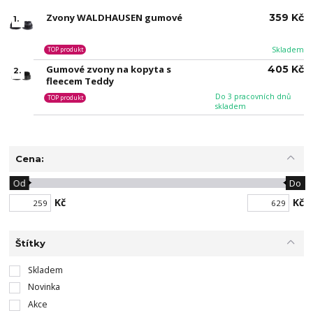
Zvony WALDHAUSEN gumové
359 Kč
1.
Skladem
TOP produkt
Gumové zvony na kopyta s
405 Kč
2.
fleecem Teddy
Do 3 pracovních dnů
TOP produkt
skladem
Cena:
Od
Do
Kč
Kč
Štítky
Skladem
Novinka
Akce