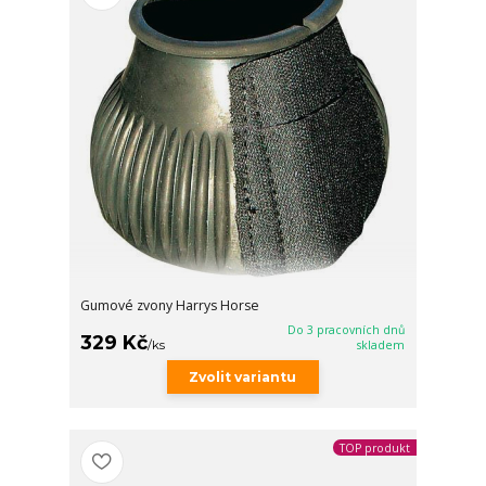
Gumové zvony Harrys Horse
Do 3 pracovních dnů
329 Kč
/
ks
skladem
Zvolit variantu
TOP produkt