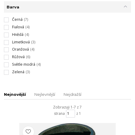
Barva
Černá
(7)
Fialová
(4)
Hnědá
(4)
Limetková
(3)
Oranžová
(4)
Růžová
(6)
Světle modrá
(4)
Zelená
(3)
Nejnovější
Nejlevnější
Nejdražší
Zobrazuji 1-7 z 7
strana
z 1