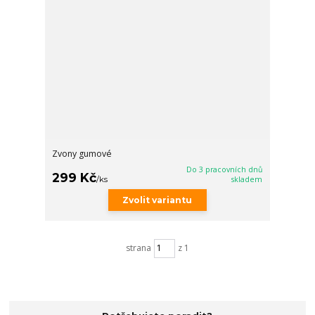
Zvony gumové
Do 3 pracovních dnů
299 Kč
/
ks
skladem
Zvolit variantu
strana
z 1