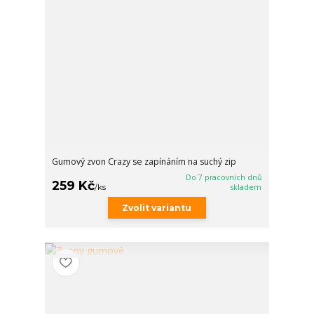
Gumový zvon Crazy se zapínáním na suchý zip
Do 7 pracovních dnů
259 Kč
/
ks
skladem
Zvolit variantu