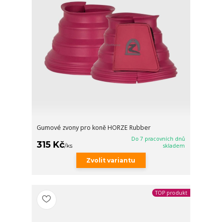
Gumové zvony pro koně HORZE Rubber
Do 7 pracovních dnů
315 Kč
/
ks
skladem
Zvolit variantu
TOP produkt