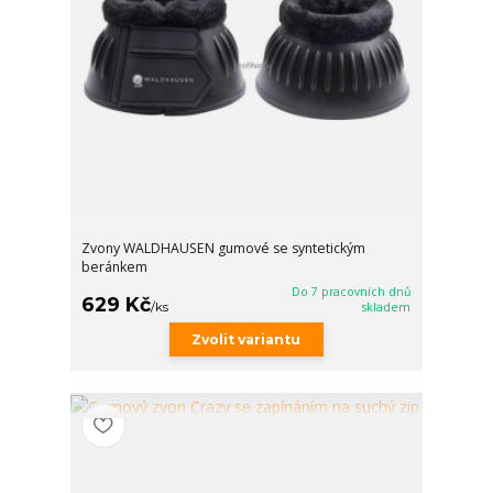
Zvony WALDHAUSEN gumové se syntetickým
beránkem
Do 7 pracovních dnů
629 Kč
/
ks
skladem
Zvolit variantu