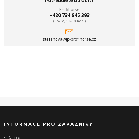
Potřebujete poradit?
Profihorse
+420 734 845 393
(Po-Pá, 10-18 hod.)
stefanova@jp-profihorse.cz
INFORMACE PRO ZÁKAZNÍKY
O nás