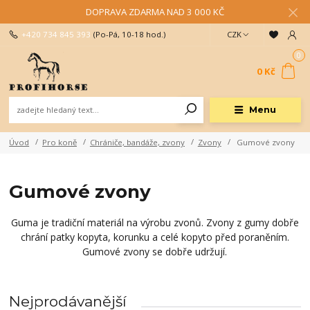
DOPRAVA ZDARMA NAD 3 000 KČ
+420 734 845 393
(Po-Pá, 10-18 hod.)
CZK
0
0 Kč
Menu
Úvod
Pro koně
Chrániče, bandáže, zvony
Zvony
Gumové zvony
Gumové zvony
Guma je tradiční materiál na výrobu zvonů. Zvony z gumy dobře
chrání patky kopyta, korunku a celé kopyto před poraněním.
Gumové zvony se dobře udržují.
Nejprodávanější