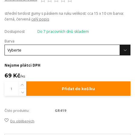
střední tvrdost gumy s páskem na ruku velikost: cca 15 x 10 cm barva:
černá, červená
celý popis
Dostupnost
Do 7 pracovních dnů skladem
Barva
Nejsme plátci DPH
69 Kč
/
ks
Přidat do košíku
Číslo produktu:
GR419
Do oblíbených