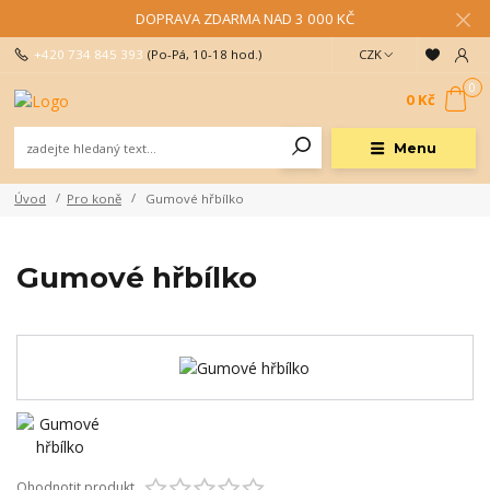
DOPRAVA ZDARMA NAD 3 000 KČ
+420 734 845 393
(Po-Pá, 10-18 hod.)
CZK
0
0 Kč
Menu
Úvod
Pro koně
Gumové hřbílko
Gumové hřbílko
Ohodnotit produkt