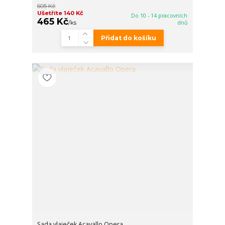
605 Kč
Ušetříte 140 Kč
Do 10 - 14 pracovních
465 Kč
/
ks
dnů
Přidat do košíku
Sada vlaječek Acavallo Opera