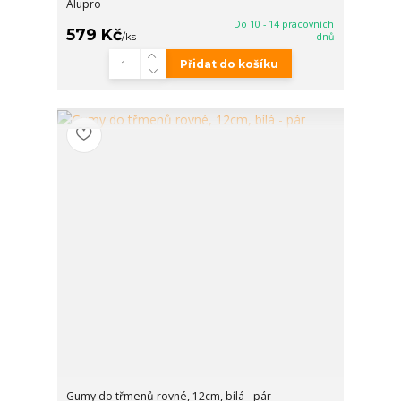
Alupro
Do 10 - 14 pracovních
579 Kč
/
ks
dnů
Přidat do košíku
Gumy do třmenů rovné, 12cm, bílá - pár