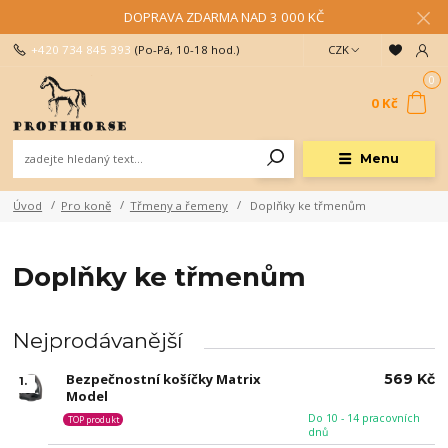
DOPRAVA ZDARMA NAD 3 000 KČ
+420 734 845 393
(Po-Pá, 10-18 hod.)
CZK
0
0 Kč
Menu
Úvod
Pro koně
Třmeny a řemeny
Doplňky ke třmenům
Doplňky ke třmenům
Nejprodávanější
Bezpečnostní košíčky Matrix
569 Kč
1.
Model
Do 10 - 14 pracovních
TOP produkt
dnů