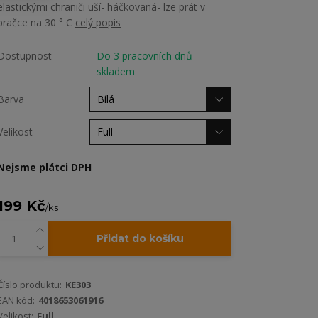
elastickými chraniči uší- háčkovaná- lze prát v
pračce na 30 ° C
celý popis
Dostupnost
Do 3 pracovních dnů
skladem
Barva
Velikost
Nejsme plátci DPH
199 Kč
/
ks
Přidat do košíku
Číslo produktu:
KE303
EAN kód:
4018653061916
Velikost:
Full