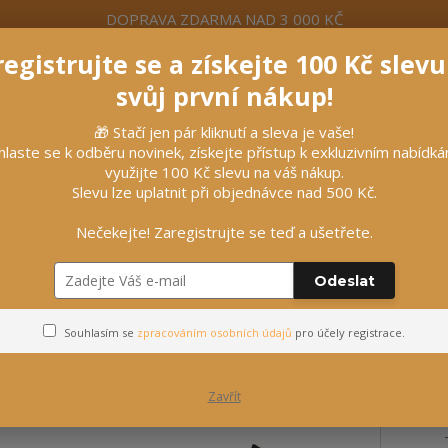
DOPRAVA ZDARMA NAD 3 000 KČ
egistrujte se a získejte 100 Kč slev
formace
Více
Nevíte si rady? Zavolejte.
+420 7
svůj první nákup!
🎁 Stačí jen pár kliknutí a sleva je vaše!
Hleda
hlaste se k odběru novinek, získejte přístup k exkluzivním nabídk
využijte 100 Kč slevu na váš nákup.
Slevu lze uplatnit při objednávce nad 500 Kč.
líčky
Vybavení stájí
Vozatajství
Nečekejte! Zaregistrujte se teď a ušetřete.
Odeslat
Souhlasím se
zpracováním osobních údajů
pro účely registrace.
Zavřít