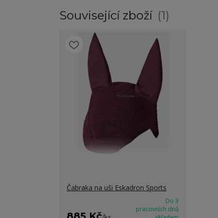
Související zboží
1
Čabraka na uši Eskadron Sports
Do 3
pracovních dnů
885 Kč
/
ks
skladem