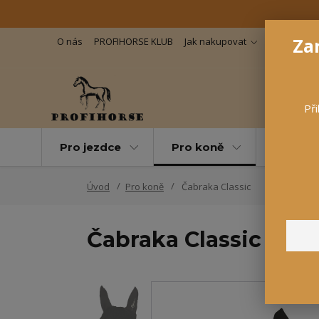
Zar
O nás
PROFIHORSE KLUB
Jak nakupovat
Důležité in
Při
Pro jezdce
Pro koně
Pro maz
Úvod
Pro koně
Čabraka Classic
Čabraka Classic