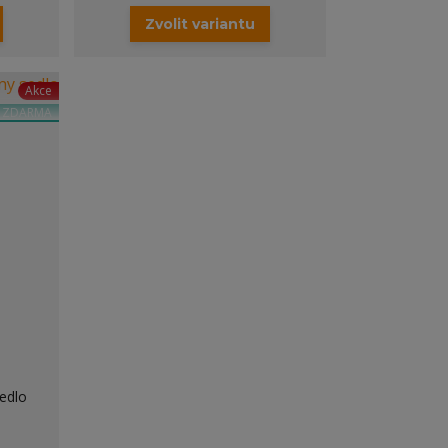
Zvolit variantu
Akce
a ZDARMA
edlo