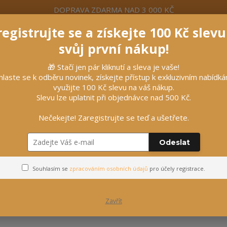
DOPRAVA ZDARMA NAD 3 000 KČ
egistrujte se a získejte 100 Kč slev
formace
Více
Nevíte si rady? Zavolejte.
+420 7
svůj první nákup!
🎁 Stačí jen pár kliknutí a sleva je vaše!
Hleda
hlaste se k odběru novinek, získejte přístup k exkluzivním nabídk
využijte 100 Kč slevu na váš nákup.
Slevu lze uplatnit při objednávce nad 500 Kč.
líčky
Vybavení stájí
Vozatajství
Nečekejte! Zaregistrujte se teď a ušetřete.
trová sedla
Odeslat
Bezkostrová sedla
Souhlasím se
zpracováním osobních údajů
pro účely registrace.
Zavřít
ejnovější
Nejlevnější
Nejdražší