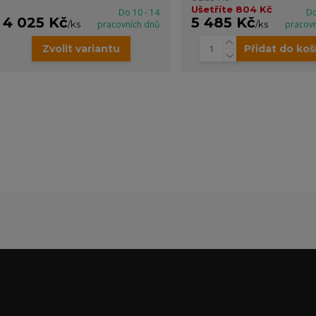
Ušetříte 804 Kč
Do 10 - 14
Do
4 025 Kč
5 485 Kč
/
ks
pracovních dnů
/
ks
pracov
Zvolit variantu
Přidat do koš