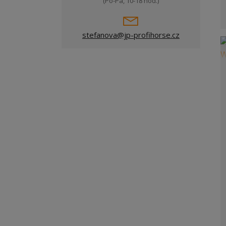
(Po-Pá, 10-18 hod.)
stefanova@jp-profihorse.cz