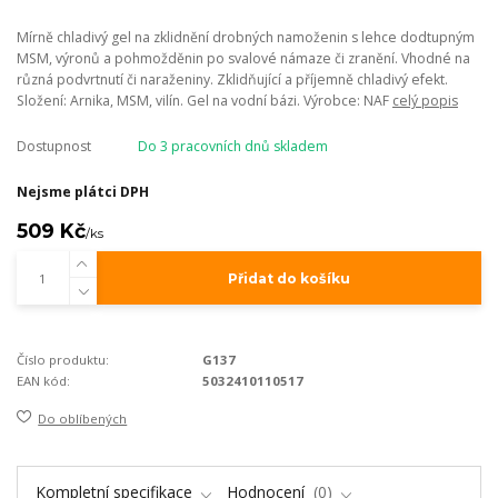
Mírně chladivý gel na zklidnění drobných namoženin s lehce dodtupným
MSM, výronů a pohmožděnin po svalové námaze či zranění. Vhodné na
různá podvrtnutí či naraženiny. Zklidňující a příjemně chladivý efekt.
Složení: Arnika, MSM, vilín. Gel na vodní bázi. Výrobce: NAF
celý popis
Dostupnost
Do 3 pracovních dnů skladem
Nejsme plátci DPH
509 Kč
/
ks
Přidat do košíku
Číslo produktu:
G137
EAN kód:
5032410110517
Do oblíbených
Kompletní specifikace
Hodnocení
0