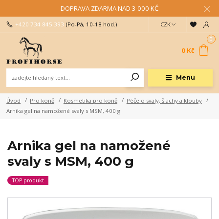
DOPRAVA ZDARMA NAD 3 000 KČ
+420 734 845 393
(Po-Pá, 10-18 hod.)
CZK
0
0 Kč
Menu
Úvod
Pro koně
Kosmetika pro koně
Péče o svaly, šlachy a klouby
Arnika gel na namožené svaly s MSM, 400 g
Arnika gel na namožené
svaly s MSM, 400 g
TOP produkt