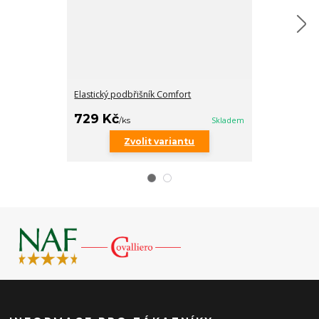
Elastický podbřišník Comfort
Elastický podbř
729 Kč
849 Kč
/
ks
Skladem
/
ks
Zvolit variantu
Zv