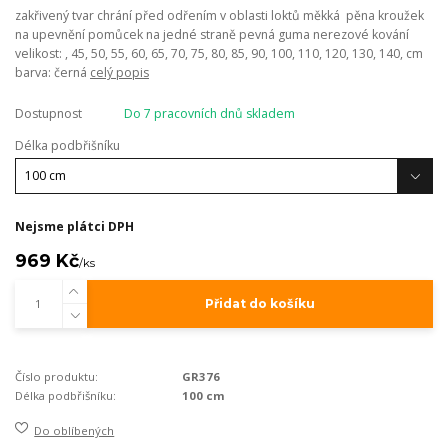
zakřivený tvar chrání před odřením v oblasti loktů měkká pěna kroužek
na upevnění pomůcek na jedné straně pevná guma nerezové kování
velikost: , 45, 50, 55, 60, 65, 70, 75, 80, 85, 90, 100, 110, 120, 130, 140, cm
barva: černá
celý popis
Dostupnost
Do 7 pracovních dnů skladem
Délka podbřišníku
Nejsme plátci DPH
969 Kč
/
ks
Přidat do košíku
Číslo produktu:
GR376
Délka podbřišníku:
100 cm
Do oblíbených