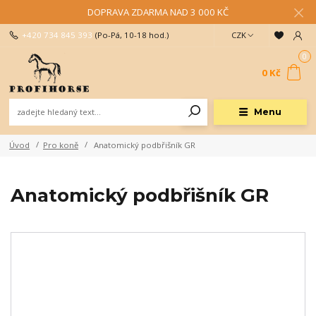
DOPRAVA ZDARMA NAD 3 000 KČ
+420 734 845 393
(Po-Pá, 10-18 hod.)
CZK
0
0 Kč
Menu
Úvod
Pro koně
Anatomický podbřišník GR
Anatomický podbřišník GR