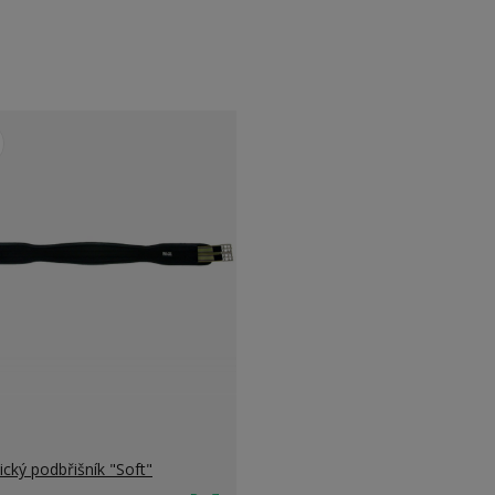
tický podbřišník "Soft"