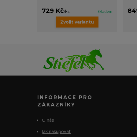
729 Kč
84
/
ks
Skladem
Zvolit variantu
INFORMACE PRO
ZÁKAZNÍKY
O nás
Jak nakupovat