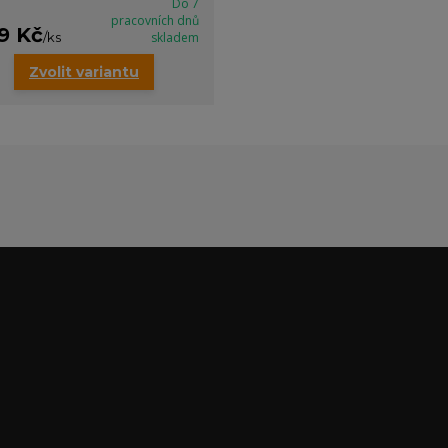
Do 7
pracovních dnů
9 Kč
/
ks
skladem
Zvolit variantu