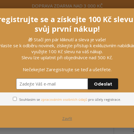
DOPRAVA ZDARMA NAD 3 000 KČ
egistrujte se a získejte 100 Kč slev
formace
Více
Nevíte si rady? Zavolejte.
+420 7
svůj první nákup!
🎁 Stačí jen pár kliknutí a sleva je vaše!
Hleda
hlaste se k odběru novinek, získejte přístup k exkluzivním nabídk
využijte 100 Kč slevu na váš nákup.
Slevu lze uplatnit při objednávce nad 500 Kč.
líčky
Vybavení stájí
Vozatajství
Nečekejte! Zaregistrujte se teď a ušetřete.
Odeslat
ník GR
Souhlasím se
zpracováním osobních údajů
pro účely registrace.
Zavřít