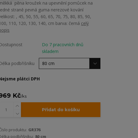
měkká pěna kroužek na upevnění pomůcek na
jedné straně pevná guma nerezové kování
velikost: , 45, 50, 55, 60, 65, 70, 75, 80, 85, 90,
100, 110, 120, 130, 140, cm barva: černá
celý
popis
Dostupnost
Do 7 pracovních dnů
skladem
Délka podbřišníku
Nejsme plátci DPH
969 Kč
/
ks
Přidat do košíku
Číslo produktu:
GR376
Délka podbřišníku:
80 cm