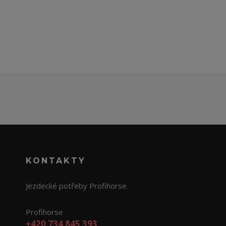
KONTAKTY
Jezdecké potřeby Profihorse
Profihorse
+420 734 845 393