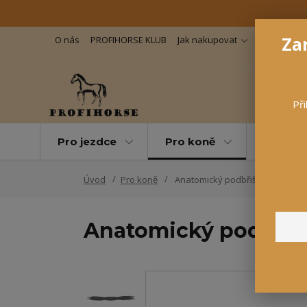
Zar
O nás
PROFIHORSE KLUB
Jak nakupovat
Důležité in
Při
Pro jezdce
Pro koně
Pro maz
Úvod
Pro koně
Anatomický podbřišník GR
Anatomický podbřiš