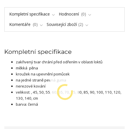
Kompletní specifikace
Hodnocení
0
Komentáře
0
Související zboží
2
Kompletní specifikace
zakřivený tvar chrání před odřením v oblasti loktů
měkká pěna
kroužek na upevnění pomůcek
na jedné straně pevná guma
nerezové kování
velikost: , 45, 50, 55, 60, 65, 70, 75, 80, 85, 90, 100, 110, 120,
130, 140, cm
barva: černá