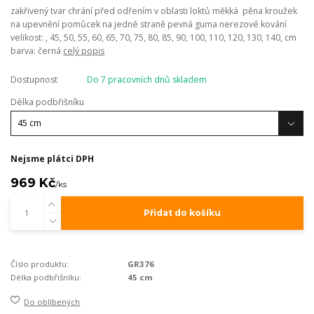
zakřivený tvar chrání před odřením v oblasti loktů měkká pěna kroužek
na upevnění pomůcek na jedné straně pevná guma nerezové kování
velikost: , 45, 50, 55, 60, 65, 70, 75, 80, 85, 90, 100, 110, 120, 130, 140, cm
barva: černá
celý popis
Dostupnost
Do 7 pracovních dnů skladem
Délka podbřišníku
Nejsme plátci DPH
969 Kč
/
ks
Přidat do košíku
Číslo produktu:
GR376
Délka podbřišníku:
45 cm
Do oblíbených