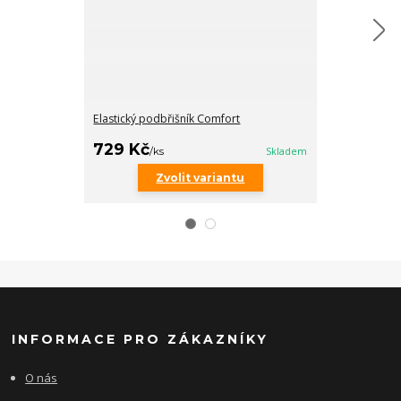
Elastický podbřišník Comfort
Elastický podbř
729 Kč
849 Kč
/
ks
Skladem
/
ks
Zvolit variantu
Zv
INFORMACE PRO ZÁKAZNÍKY
O nás