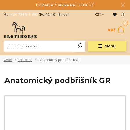
DOPRAVA ZDARMA NAD 3 000 KČ
+420 734 845 393
(Po-Pá, 10-18 hod.)
CZK
0
0 Kč
Menu
Úvod
Pro koně
Anatomický podbřišník GR
Anatomický podbřišník GR