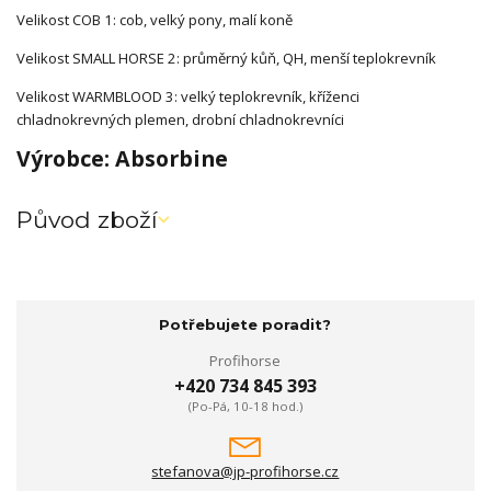
Velikost COB 1: cob, velký pony, malí koně
Velikost SMALL HORSE 2: průměrný kůň, QH, menší teplokrevník
Velikost WARMBLOOD 3: velký teplokrevník, kříženci
chladnokrevných plemen, drobní chladnokrevníci
Výrobce: Absorbine
Původ zboží
Potřebujete poradit?
Profihorse
+420 734 845 393
(Po-Pá, 10-18 hod.)
stefanova@jp-profihorse.cz