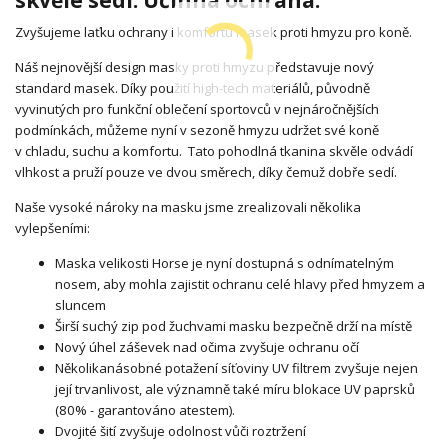
Zvyšujeme laťku ochrany i komfortu masek proti hmyzu pro koně.
Náš nejnovější design masky proti hmyzu představuje nový
standard masek. Díky použití high-tech materiálů, původně
vyvinutých pro funkční oblečení sportovců v nejnáročnějších
podmínkách, můžeme nyní v sezoně hmyzu udržet své koně
v chladu, suchu a komfortu. Tato pohodlná tkanina skvěle odvádí
vlhkost a pruží pouze ve dvou směrech, díky čemuž dobře sedí.
Naše vysoké nároky na masku jsme zrealizovali několika
vylepšeními:
Maska velikosti Horse je nyní dostupná s odnímatelným
nosem, aby mohla zajistit ochranu celé hlavy před hmyzem a
sluncem
Širší suchý zip pod žuchvami masku bezpečně drží na místě
Nový úhel záševek nad očima zvyšuje ochranu očí
Několikanásobné potažení síťoviny UV filtrem zvyšuje nejen
její trvanlivost, ale významně také míru blokace UV paprsků
(80% - garantováno atestem).
Dvojité šití zvyšuje odolnost vůči roztržení