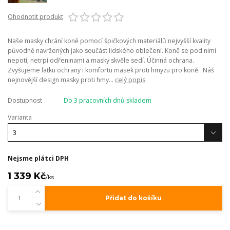
Ohodnotit produkt
Naše masky chrání koně pomocí špičkových materiálů nejvyšší kvality
původně navržených jako součást lidského oblečení. Koně se pod nimi
nepotí, netrpí odřeninami a masky skvěle sedí. Účinná ochrana.
Zvyšujeme laťku ochrany i komfortu masek proti hmyzu pro koně. Náš
nejnovější design masky proti hmy...
celý popis
Dostupnost
Do 3 pracovních dnů skladem
Varianta
Nejsme plátci DPH
1 339 Kč
/
ks
Přidat do košíku