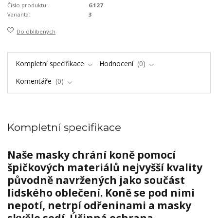
Číslo produktu:
G127
Varianta:
3
Do oblíbených
Kompletní specifikace
Hodnocení
0
Komentáře
0
Kompletní specifikace
Naše masky chrání koně pomocí
špičkových materiálů nejvyšší kvality
původně navržených jako součást
lidského oblečení. Koně se pod nimi
nepotí, netrpí odřeninami a masky
skvěle sedí. Účinná ochrana.