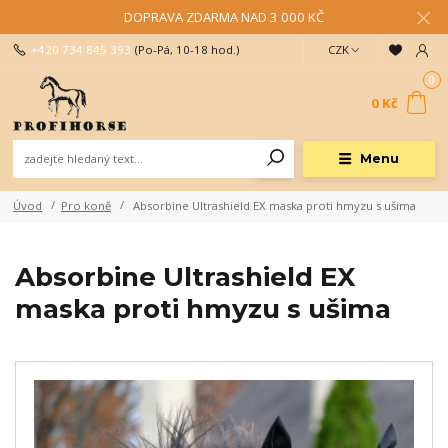
DOPRAVA ZDARMA NAD 3 000 KČ
+420 734 845 393
(Po-Pá, 10-18 hod.)
CZK
0
0 Kč
Menu
Úvod
Pro koně
Absorbine Ultrashield EX maska proti hmyzu s ušima
Absorbine Ultrashield EX
maska proti hmyzu s ušima