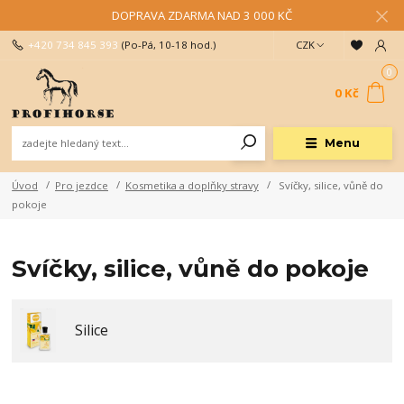
DOPRAVA ZDARMA NAD 3 000 KČ
+420 734 845 393
(Po-Pá, 10-18 hod.)
CZK
0
0 Kč
Menu
Úvod
Pro jezdce
Kosmetika a doplňky stravy
Svíčky, silice, vůně do
pokoje
Svíčky, silice, vůně do pokoje
Silice