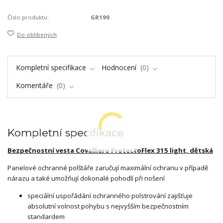
Číslo produktu:
GR190
Do oblíbených
Kompletní specifikace
Hodnocení
0
Komentáře
0
Kompletní specifikace
Bezpečnostní
vesta Covalliero
ProtectoFlex 315 light, dětská
Panelové ochranné polštáře zaručují maximální ochranu v případě
nárazu a také umožňují dokonalé pohodlí při nošení
speciální uspořádání ochranného polstrování zajišťuje
absolutní volnost pohybu s nejvyšším bezpečnostním
standardem